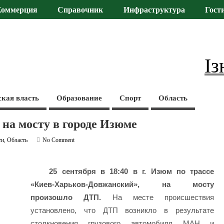
Коммерция
Справочник
Инфраструктура
Гост
Із
ская власть
Образование
Спорт
Область
на мосту в городе Изюме
ти
,
Область
No Comment
25 сентября в 18:40 в г. Изюм по трассе
«Киев-Харьков-Довжанский», на мосту
произошло ДТП.
На месте происшествия
установлено, что ДТП возникло в результате
столкновения грузового автомобиля МАН и