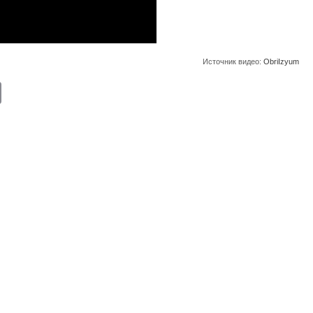
Источник видео:
ObriIzyum
E
m
ail