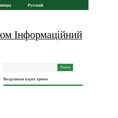
иницы
Русский
юм Інформаційний
Воздушная карта тревог