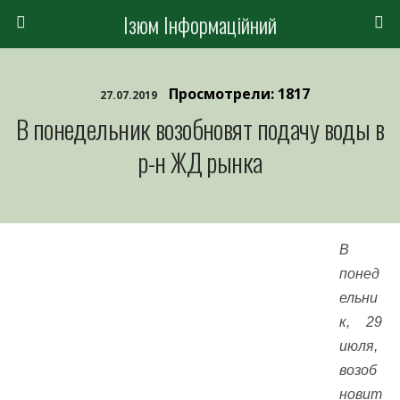
Ізюм Інформаційний
Просмотрели: 1817
27.07.2019
В понедельник возобновят подачу воды в
р-н ЖД рынка
В
понед
ельни
к, 29
июля,
возоб
новит