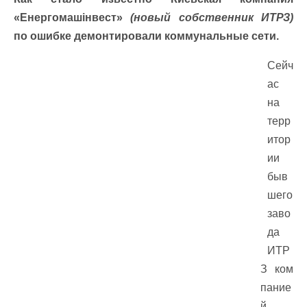
«Енергомашінвест»
(новый собственник ИТРЗ)
по ошибке демонтировали коммунальные сети.
Сейч
ас
на
терр
итор
ии
быв
шего
заво
да
ИТР
З ком
пание
й