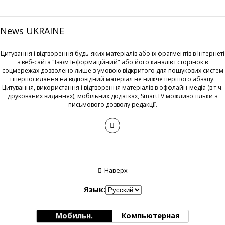
News UKRAINE
Цитування і відтворення будь-яких матеріалів або їх фрагментів в Інтернеті
з веб-сайта "Ізюм Інформаційний" або його каналів і сторінок в
соцмережах дозволено лише з умовою відкритого для пошукових систем
гіперпосилання на відповідний матеріал не нижче першого абзацу.
Цитування, використання і відтворення матеріалів в оффлайн-медіа (в т.ч.
друкованих виданнях), мобільних додатках, SmartTV можливо тільки з
письмового дозволу редакції.
Наверх
Язык:
Мобильн.
Компьютерная