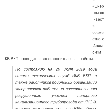
«Енер
гомаш
інвест
»
совме
стно с
Изюм
ским
КВ ВКП проводятся восстановительные работы.
По состоянию на 26 июля 2019 года
силами технических служб ИКВ ВКП, а
также работников подрядных организаций
завершаются работы по восстановлению
разрушенного участка напорного
канализационного трубопровода от КНС-9,
которая находится по въезду Юбилейном,