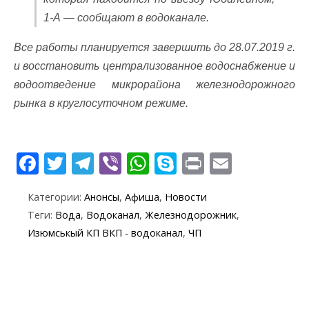
1-А — сообщают в водоканале.
Все работы планируется завершить до 28.07.2019 г.
и восстановить централизованное водоснабжение и
водоотведение микрорайона железнодорожного
рынка в круглосуточном режиме.
F
T
T
Vi
W
S
Pr
E
ac
w
el
b
h
k
in
m
Категории:
Анонсы
,
Афиша
,
Новости
e
itt
e
er
at
y
t
ai
Теги:
Вода
,
Водоканал
,
Железнодорожник
,
b
er
gr
s
p
l
Изюмськый КП ВКП - водоканал
,
ЧП
o
a
A
e
o
m
p
k
p