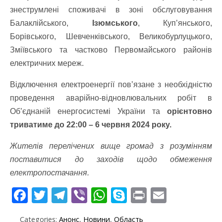
знеструмлені споживачі в зоні обслуговування
Балаклійського,
Ізюмського
, Куп’янського,
Борівського, Шевченківського, Великобурлуцького,
Зміївського та частково Первомайського районів
електричних мереж.
Відключення електроенергії пов’язане з необхідністю
проведення аварійно-відновлювальних робіт в
Об’єднаній енергосистемі України та
орієнтовно
триватиме до 22:00 – 6 червня 2024 року.
Жителів перелічених вище громад з розумінням
поставитися до заходів щодо обмеження
електропостачання.
F
T
T
Vi
W
S
Pr
E
ac
w
el
b
h
k
in
m
Categories:
Анонс
,
Новини
,
Область