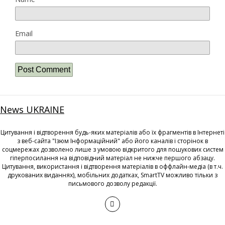
Email
News UKRAINE
Цитування і відтворення будь-яких матеріалів або їх фрагментів в Інтернеті
з веб-сайта "Ізюм Інформаційний" або його каналів і сторінок в
соцмережах дозволено лише з умовою відкритого для пошукових систем
гіперпосилання на відповідний матеріал не нижче першого абзацу.
Цитування, використання і відтворення матеріалів в оффлайн-медіа (в т.ч.
друкованих виданнях), мобільних додатках, SmartTV можливо тільки з
письмового дозволу редакції.