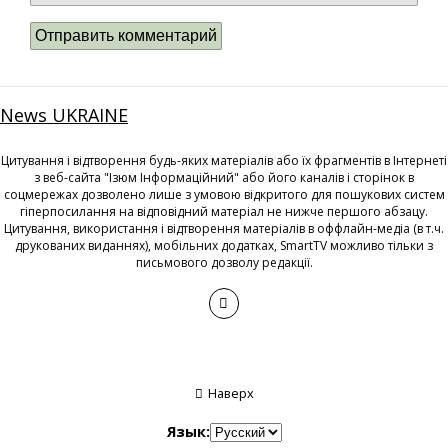
News UKRAINE
Цитування і відтворення будь-яких матеріалів або їх фрагментів в Інтернеті
з веб-сайта "Ізюм Інформаційний" або його каналів і сторінок в
соцмережах дозволено лише з умовою відкритого для пошукових систем
гіперпосилання на відповідний матеріал не нижче першого абзацу.
Цитування, використання і відтворення матеріалів в оффлайн-медіа (в т.ч.
друкованих виданнях), мобільних додатках, SmartTV можливо тільки з
письмового дозволу редакції.
Наверх
Язык: