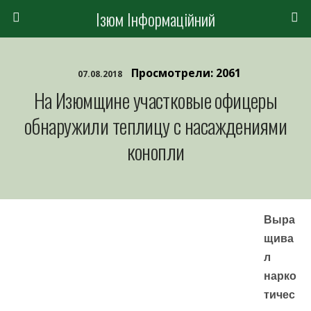
Ізюм Інформаційний
Просмотрели: 2061
07.08.2018
На Изюмщине участковые офицеры
обнаружили теплицу с насаждениями
конопли
Выра
щива
л
нарко
тичес