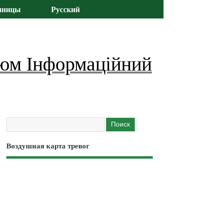
иницы
Русский
юм Інформаційний
Воздушная карта тревог