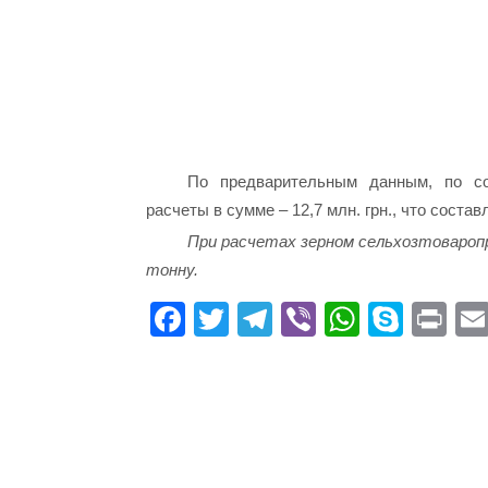
По предварительным данным, по со
расчеты в сумме – 12,7 млн. грн., что состав
При расчетах зерном сельхозтоваро
тонну.
Fa
T
Te
Vi
W
S
Pr
ce
wi
le
be
ha
ky
in
bo
tte
gr
r
ts
pe
t
ok
r
a
A
m
pp