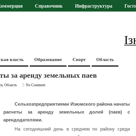
Коммерция
Справочник
Инфраструктура
Гост
Із
ская власть
Образование
Спорт
Область
ы за аренду земельных паев
ти
,
Область
No Comment
Сельхозпредприятиями Изюмского района начаты
расчеты за аренду
земельных долей (паев) с
арендодателями.
На сегодняшний день в среднем по району среди