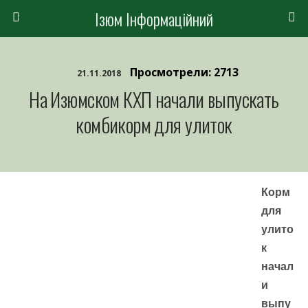
Ізюм Інформаційний
Просмотрели: 2713
21.11.2018
На Изюмском КХП начали выпускать
комбикорм для улиток
Корм
для
улито
к
начал
и
выпу