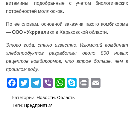
витамины, подобранные с учетом биологических
потребностей моллюсков.
По ее словам, основной заказчик такого комбикорма
—
ООО «Укрравлик»
в Харьковской области.
Этого года, стало известно, Изюмский комбинат
хлебопродуктов разработал около 800 новых
рецептов комбикормов, что втрое больше, чем в
прошлом году.
F
T
T
Vi
W
S
Pr
E
ac
w
el
b
h
k
in
m
Категории:
Новости
,
Область
e
itt
e
er
at
y
t
ai
Теги:
Предприятия
b
er
gr
s
p
l
o
a
A
e
o
m
p