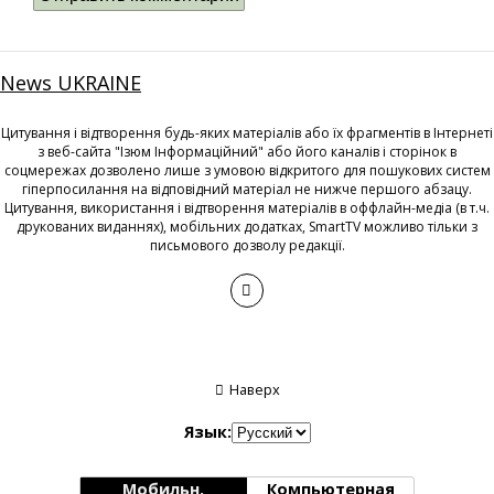
News UKRAINE
Цитування і відтворення будь-яких матеріалів або їх фрагментів в Інтернеті
з веб-сайта "Ізюм Інформаційний" або його каналів і сторінок в
соцмережах дозволено лише з умовою відкритого для пошукових систем
гіперпосилання на відповідний матеріал не нижче першого абзацу.
Цитування, використання і відтворення матеріалів в оффлайн-медіа (в т.ч.
друкованих виданнях), мобільних додатках, SmartTV можливо тільки з
письмового дозволу редакції.
Наверх
Язык:
Мобильн.
Компьютерная