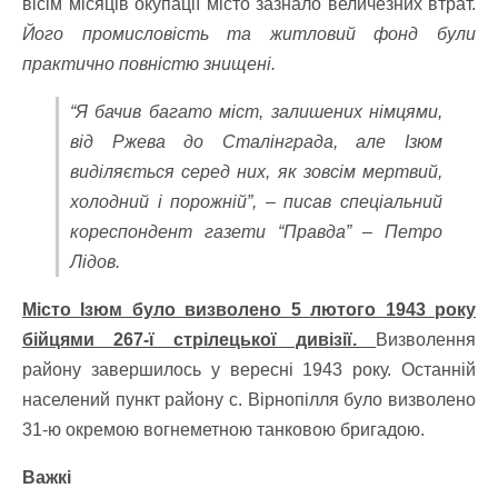
вісім місяців окупації місто зазнало величезних втрат.
Його промисловість та житловий фонд були
практично повністю знищені.
“Я бачив багато міст, залишених німцями,
від Ржева до Сталінграда, але Ізюм
виділяється серед них, як зовсім мертвий,
холодний і порожній”, – писав спеціальний
кореспондент газети “Правда” – Петро
Лідов.
Місто Ізюм було визволено 5 лютого 1943 року
бійцями 267-ї стрілецької дивізії.
Визволення
району завершилось у вересні 1943 року. Останній
населений пункт району с. Вірнопілля було визволено
31-ю окремою вогнеметною танковою бригадою.
Важкі