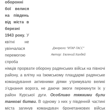
оборонні
бої велися
на південь
від міста в
березні
1943 року.
У
квітні не
Джерело: “ИТАР-ТАСС”
увінчалася
Автор: Евгений Халдей
перемогою
спроба
німців прорвати оборону радянських військ на півночі
району, а влітку на Ізюмському плацдармі радянське
командування активними діями утримувало великі
з’єднання ворога, не даючи змоги перекинути їх у
район Курської дуги.
Особливо тяжкими були
танкові битви.
В одному з них у південній частині
міста загинув командувач бронетанкових військ