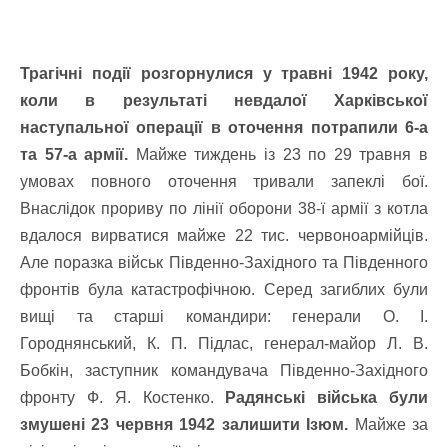
Трагічні події розгорнулися у травні 1942 року,
коли в результаті невдалої Харківської
наступальної операції в оточення потрапили 6-а
та 57-а армії.
Майже тиждень із 23 по 29 травня в
умовах повного оточення тривали запеклі бої.
Внаслідок прориву по лінії оборони 38-ї армії з котла
вдалося вирватися майже 22 тис. червоноармійців.
Але поразка військ Південно-Західного та Південного
фронтів була катастрофічною. Серед загиблих були
вищі та старші командири: генерали О. І.
Городнянський, К. П. Підлас, генерал-майор Л. В.
Бобкін, заступник командувача Південно-Західного
фронту Ф. Я. Костенко.
Радянські війська були
змушені 23 червня 1942 залишити Ізюм.
Майже за