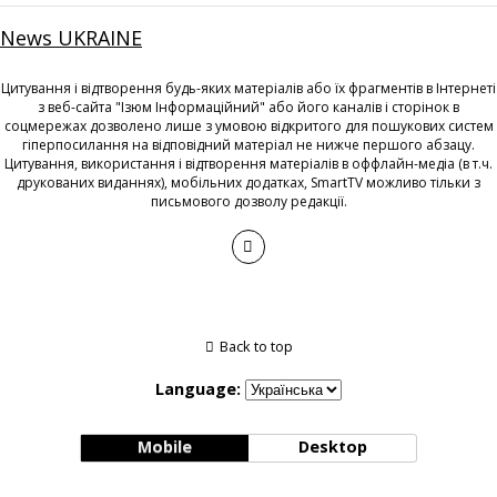
News UKRAINE
Цитування і відтворення будь-яких матеріалів або їх фрагментів в Інтернеті
з веб-сайта "Ізюм Інформаційний" або його каналів і сторінок в
соцмережах дозволено лише з умовою відкритого для пошукових систем
гіперпосилання на відповідний матеріал не нижче першого абзацу.
Цитування, використання і відтворення матеріалів в оффлайн-медіа (в т.ч.
друкованих виданнях), мобільних додатках, SmartTV можливо тільки з
письмового дозволу редакції.
Back to top
Language:
Mobile
Desktop