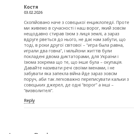
Костя
03.02.2026
Скопійовано наче з совєцької енциклопедії. Проте
ми живемо в сучасності і наш ворог, який зовсім
нещодавно стирав Ізюм з лиця землі, а зараз
вдруге рветься до нього, не дає нам забути, що
тоді, в роки другої світової – “игра была равна,
играли два говна”, і мільйони життів були
покладені двома диктаторами, для України і
Ізюма зокрема що те, що інше була – окупація.
Давайте називати речі своїми іменами, і не
забувати яка запекла війна йде зараз зовсім
поруч, аби так легковажно переписувати кальки з
совєцьких джерел, де одні “ворог” а інші –
“визволителі”.
Reply