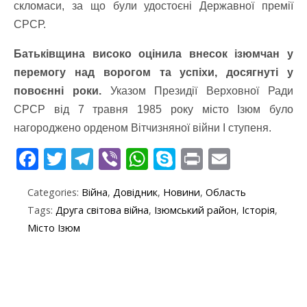
скломаси, за що були удостоєні Державної премії
СРСР.
Батьківщина високо оцінила внесок ізюмчан у
перемогу над ворогом та успіхи, досягнуті у
повоєнні роки.
Указом Президії Верховної Ради
СРСР від 7 травня 1985 року місто Ізюм було
нагороджено орденом Вітчизняної війни І ступеня.
F
T
T
Vi
W
S
Pr
E
ac
w
el
b
h
k
in
m
Categories:
Війна
,
Довідник
,
Новини
,
Область
e
itt
e
er
at
y
t
ai
Tags:
Друга світова війна
,
Ізюмський район
,
Історія
,
b
er
gr
s
p
l
Місто Ізюм
o
a
A
e
o
m
p
k
p