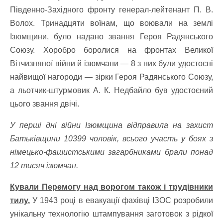
Південно-Західного фронту генерал-лейтенант П. В.
Волох. Тринадцяти воїнам, що воювали на землі
Ізюмщини, було надано звання Героя Радянського
Союзу. Хоробро боролися на фронтах Великої
Вітчизняної війни й ізюмчани — 8 з них були удостоєні
найвищої нагороди — зірки Героя Радянського Союзу,
а льотчик-штурмовик А. К. Недбайло був удостоєний
цього звання двічі.
У перші дні війни Ізюмщина відправила на захист
Батьківщини 10399 чоловік, всього участь у боях з
німецько-фашистськими загарбниками брали понад
12 тисяч ізюмчан.
Кували Перемогу над ворогом також і трудівники
тилу.
У 1943 році в евакуації фахівці ІЗОС розробили
унікальну технологію штампування заготовок з рідкої