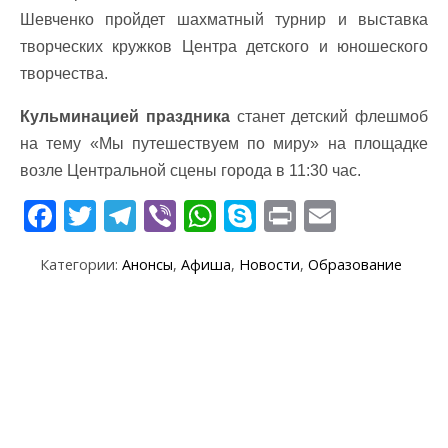
Шевченко пройдет шахматный турнир и выставка
творческих кружков Центра детского и юношеского
творчества.
Кульминацией праздника
станет детский флешмоб
на тему «Мы путешествуем по миру» на площадке
возле Центральной сцены города в 11:30 час.
F
T
T
Vi
W
S
Pr
E
ac
w
el
b
h
k
in
m
Категории:
Анонсы
,
Афиша
,
Новости
,
Образование
e
itt
e
er
at
y
t
ai
b
er
gr
s
p
l
o
a
A
e
o
m
p
k
p