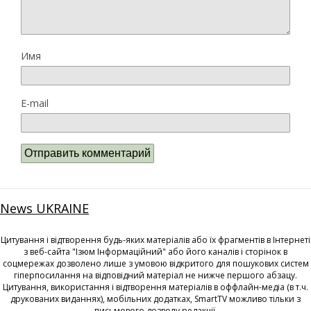
Имя
E-mail
News UKRAINE
Цитування і відтворення будь-яких матеріалів або їх фрагментів в Інтернеті
з веб-сайта "Ізюм Інформаційний" або його каналів і сторінок в
соцмережах дозволено лише з умовою відкритого для пошукових систем
гіперпосилання на відповідний матеріал не нижче першого абзацу.
Цитування, використання і відтворення матеріалів в оффлайн-медіа (в т.ч.
друкованих виданнях), мобільних додатках, SmartTV можливо тільки з
письмового дозволу редакції.