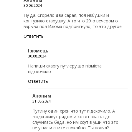
Аноним
30.08.2024
Ну да. Сгорело два сарая, пол избушки и
контузило старушку. А то что 29го вечером от
взрыва пол Изюма подпрыгнуло, то это другое.
Ответить
Ізюмець
30.08.2024
Напиши скаргу путлеру,що півміста
підскочило
Ответить
Аноним
31.08.2024
Путину один хрен что тут пiдскочило. А
люди живут рядом и хотят знать где
случилась беда, но им ссут в уши что это
не у нас и спите спокойно. Ты понял?