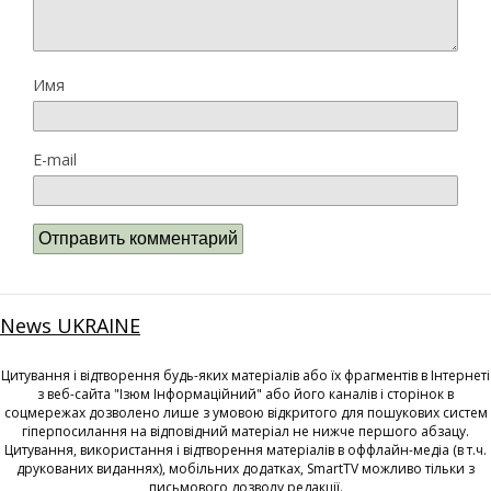
Имя
E-mail
News UKRAINE
Цитування і відтворення будь-яких матеріалів або їх фрагментів в Інтернеті
з веб-сайта "Ізюм Інформаційний" або його каналів і сторінок в
соцмережах дозволено лише з умовою відкритого для пошукових систем
гіперпосилання на відповідний матеріал не нижче першого абзацу.
Цитування, використання і відтворення матеріалів в оффлайн-медіа (в т.ч.
друкованих виданнях), мобільних додатках, SmartTV можливо тільки з
письмового дозволу редакції.