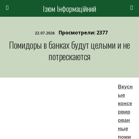
Ізюм Інформаційний
Просмотрели: 2377
22.07.2026
Помидоры в банках будут целыми и не
потрескаются
Вкусн
ые
консе
рвир
ован
ные
поми