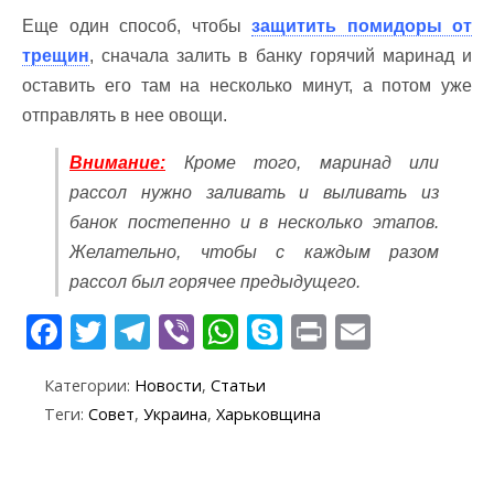
Еще один способ, чтобы
защитить помидоры от
трещин
, сначала залить в банку горячий маринад и
оставить его там на несколько минут, а потом уже
отправлять в нее овощи.
Внимание:
Кроме того, маринад или
рассол нужно заливать и выливать из
банок постепенно и в несколько этапов.
Желательно, чтобы с каждым разом
рассол был горячее предыдущего.
F
T
T
Vi
W
S
Pr
E
ac
w
el
b
h
k
in
m
Категории:
Новости
,
Статьи
e
itt
e
er
at
y
t
ai
Теги:
Совет
,
Украина
,
Харьковщина
b
er
gr
s
p
l
o
a
A
e