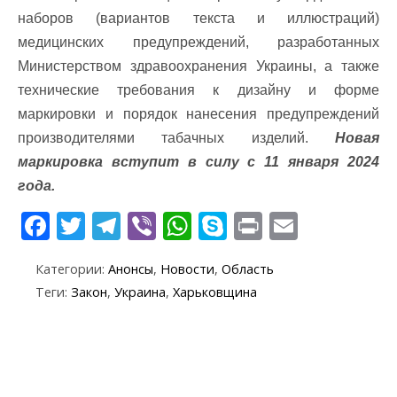
наборов (вариантов текста и иллюстраций)
медицинских предупреждений, разработанных
Министерством здравоохранения Украины, а также
технические требования к дизайну и форме
маркировки и порядок нанесения предупреждений
производителями табачных изделий.
Новая
маркировка вступит в силу с 11 января 2024
года.
F
T
T
Vi
W
S
Pr
E
ac
w
el
b
h
k
in
m
Категории:
Анонсы
,
Новости
,
Область
e
itt
e
er
at
y
t
ai
Теги:
Закон
,
Украина
,
Харьковщина
b
er
gr
s
p
l
o
a
A
e
o
m
p
k
p