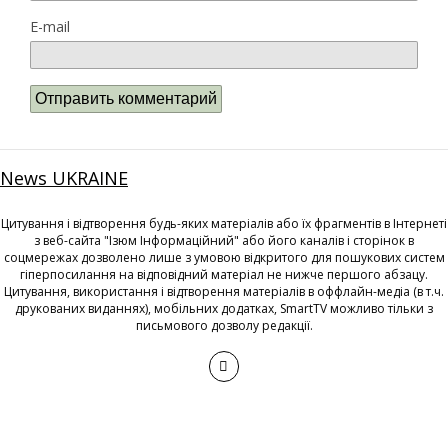
E-mail
News UKRAINE
Цитування і відтворення будь-яких матеріалів або їх фрагментів в Інтернеті
з веб-сайта "Ізюм Інформаційний" або його каналів і сторінок в
соцмережах дозволено лише з умовою відкритого для пошукових систем
гіперпосилання на відповідний матеріал не нижче першого абзацу.
Цитування, використання і відтворення матеріалів в оффлайн-медіа (в т.ч.
друкованих виданнях), мобільних додатках, SmartTV можливо тільки з
письмового дозволу редакції.