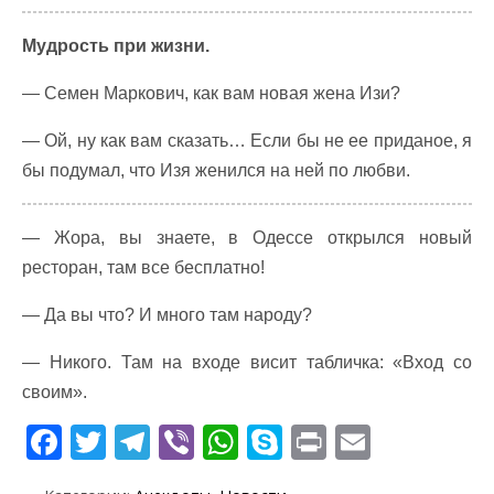
Мудрость при жизни.
— Семен Маркович, как вам новая жена Изи?
— Ой, ну как вам сказать… Если бы не ее приданое, я
бы подумал, что Изя женился на ней по любви.
— Жора, вы знаете, в Одессе открылся новый
ресторан, там все бесплатно!
— Да вы что? И много там народу?
— Никого. Там на входе висит табличка: «Вход со
своим».
F
T
T
Vi
W
S
Pr
E
ac
w
el
b
h
k
in
m