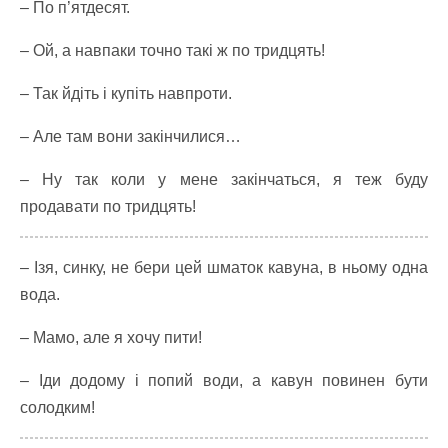
– По п’ятдесят.
– Ой, а навпаки точно такі ж по тридцять!
– Так йдіть і купіть навпроти.
– Але там вони закінчилися…
– Ну так коли у мене закінчаться, я теж буду
продавати по тридцять!
– Ізя, синку, не бери цей шматок кавуна, в ньому одна
вода.
– Мамо, але я хочу пити!
– Іди додому і попий води, а кавун повинен бути
солодким!