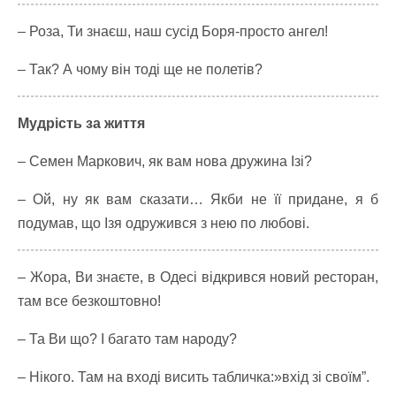
– Роза, Ти знаєш, наш сусід Боря-просто ангел!
– Так? А чому він тоді ще не полетів?
Мудрість за життя
– Семен Маркович, як вам нова дружина Ізі?
– Ой, ну як вам сказати… Якби не її придане, я б
подумав, що Ізя одружився з нею по любові.
– Жора, Ви знаєте, в Одесі відкрився новий ресторан,
там все безкоштовно!
– Та Ви що? І багато там народу?
– Нікого.
Там на вході висить табличка:»вхід зі своїм”.