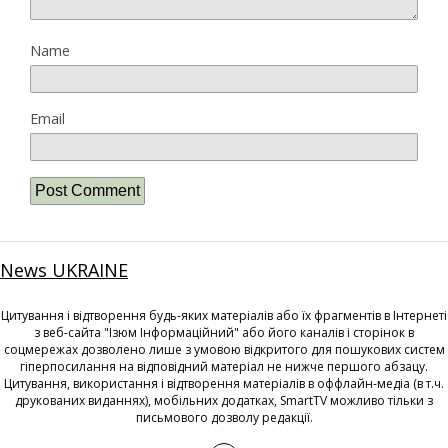
Name
Email
News UKRAINE
Цитування і відтворення будь-яких матеріалів або їх фрагментів в Інтернеті
з веб-сайта "Ізюм Інформаційний" або його каналів і сторінок в
соцмережах дозволено лише з умовою відкритого для пошукових систем
гіперпосилання на відповідний матеріал не нижче першого абзацу.
Цитування, використання і відтворення матеріалів в оффлайн-медіа (в т.ч.
друкованих виданнях), мобільних додатках, SmartTV можливо тільки з
письмового дозволу редакції.