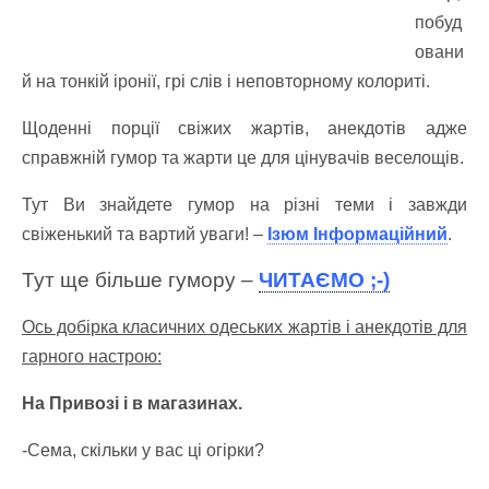
побуд
овани
й на тонкій іронії, грі слів і неповторному колориті.
Щоденні порції свіжих жартів, анекдотів адже
справжній гумор та жарти це для цінувачів веселощів.
Тут Ви знайдете гумор на різні теми і завжди
свіженький та вартий уваги! –
Ізюм Інформаційний
.
Тут ще більше гумору –
ЧИТАЄМО ;-)
Ось добірка класичних одеських жартів і анекдотів для
гарного настрою:
На Привозі і в магазинах.
-Сема, скільки у вас ці огірки?