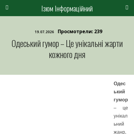
Ізюм Інформаційний
Просмотрели: 239
19.07.2026
Одеський гумор – Це унікальні жарти
кожного дня
Одес
ький
гумор
– це
унікал
ьний
жанр,