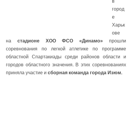
в
город
е
Харьк
ове
на
стадионе ХОО ФСО «Динамо»
прошли
соревнования по легкой атлетике по программе
областной Спартакиады среди районов области и
городов областного значения. В этих соревнованиях
приняла участие и
сборная команда города Изюм.