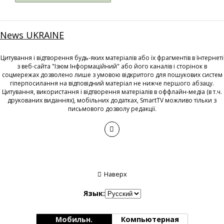
News UKRAINE
Цитування і відтворення будь-яких матеріалів або їх фрагментів в Інтернеті
з веб-сайта "Ізюм Інформаційний" або його каналів і сторінок в
соцмережах дозволено лише з умовою відкритого для пошукових систем
гіперпосилання на відповідний матеріал не нижче першого абзацу.
Цитування, використання і відтворення матеріалів в оффлайн-медіа (в т.ч.
друкованих виданнях), мобільних додатках, SmartTV можливо тільки з
письмового дозволу редакції.
Наверх
Язык:
Мобильн.
Компьютерная