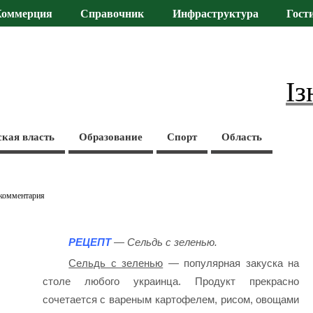
Коммерция
Справочник
Инфраструктура
Гост
Із
ская власть
Образование
Спорт
Область
 комментария
РЕЦЕПТ
— Сельдь с зеленью.
Сельдь с зеленью
— популярная закуска на
столе любого украинца. Продукт прекрасно
сочетается с вареным картофелем, рисом, овощами