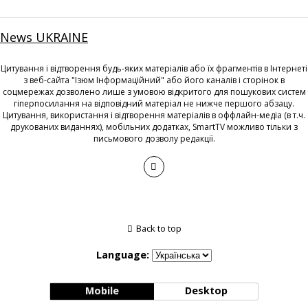
News UKRAINE
Цитування і відтворення будь-яких матеріалів або їх фрагментів в Інтернеті
з веб-сайта "Ізюм Інформаційний" або його каналів і сторінок в
соцмережах дозволено лише з умовою відкритого для пошукових систем
гіперпосилання на відповідний матеріал не нижче першого абзацу.
Цитування, використання і відтворення матеріалів в оффлайн-медіа (в т.ч.
друкованих виданнях), мобільних додатках, SmartTV можливо тільки з
письмового дозволу редакції.
Back to top
Language:
Mobile
Desktop