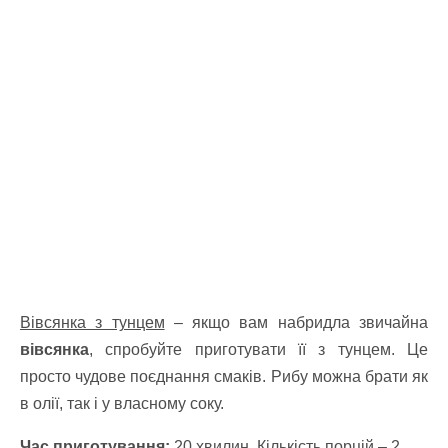
Вівсянка з тунцем
– якщо вам набридла звичайна
вівсянка
, спробуйте приготувати її з тунцем. Це
просто чудове поєднання смаків. Рибу можна брати як
в олії, так і у власному соку.
Час приготування:
20 хвилин. Кількість порцій – 2.