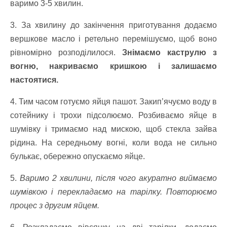
варимо 3-5 хвилин.
3. За хвилину до закінчення приготування додаємо
вершкове масло і ретельно перемішуємо, щоб воно
рівномірно розподілилося.
Знімаємо каструлю з
вогню, накриваємо кришкою і залишаємо
настоятися.
4. Тим часом готуємо яйця пашот. Закип’ячуємо воду в
сотейнику і трохи підсолюємо. Розбиваємо яйце в
шумівку і тримаємо над мискою, щоб стекла зайва
рідина. На середньому вогні, коли вода не сильно
булькає, обережно опускаємо яйце.
5.
Варимо 2 хвилини, після чого акуратно виймаємо
шумівкою і перекладаємо на тарілку. Повторюємо
процес з другим яйцем.