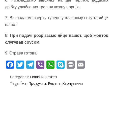
6. Розкладаємо вівсянку на дві тарілки, додаємо
дрібку улюблених трав на кожну порцію.
7. Викладаємо зверху тунець у власному соку та яйце
пашот.
8.
При подачі розрізаємо яйце пашот, щоб жовток
слугував соусом.
9. Страва готова!
F
T
T
Vi
W
S
Pr
E
ac
w
el
b
h
k
in
m
Categories:
Новини
,
Статті
e
itt
e
er
at
y
t
ai
Tags:
Їжа
,
Продукти
,
Рецепт
,
Харчування
b
er
gr
s
p
l
o
a
A
e
o
m
p
k
p