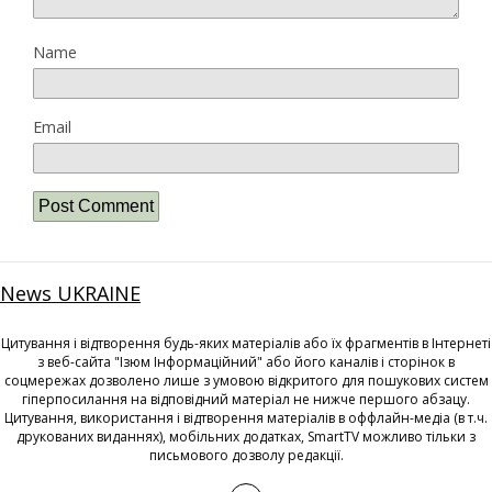
Name
Email
News UKRAINE
Цитування і відтворення будь-яких матеріалів або їх фрагментів в Інтернеті
з веб-сайта "Ізюм Інформаційний" або його каналів і сторінок в
соцмережах дозволено лише з умовою відкритого для пошукових систем
гіперпосилання на відповідний матеріал не нижче першого абзацу.
Цитування, використання і відтворення матеріалів в оффлайн-медіа (в т.ч.
друкованих виданнях), мобільних додатках, SmartTV можливо тільки з
письмового дозволу редакції.