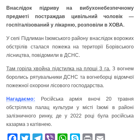
Внаслідок підриву на вибухонебезпечному
предметі постраждав цивільний чоловік —
госпіталізований у лікарню, розповіли в ХОВА.
У селі Підлиман Ізюмського району внаслідок ворожих
обстрілів сталася пожежа на території Борівського
лісництва, повідомили в ДСНС.
Там горіла хвойна підстилка на площі 3 га.
З вогнем
боролись рятувальники ДСНС та вогнеборці відомчої
пожежної охорони лісового господарства.
Нагадаємо:
Російська армія вночі 20 травня
обстріляла палац культури у місті Ізюмі в районі
залізничного ринку, де у 2022 році була російська
казарма з катівнею.
F
T
T
Vi
W
S
Pr
E