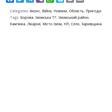
ac
w
el
b
h
k
in
m
Categories:
Анонс
,
Війна
,
Новини
,
Область
,
Пригоди
e
itt
e
er
at
y
t
ai
Tags:
Борова
,
Ізюмська ТГ
,
Ізюмський район
,
b
er
gr
s
p
l
Кам'янка
,
Лікарня
,
Місто Ізюм
,
НП
,
Село
,
Харківщина
o
a
A
e
o
m
p
k
p