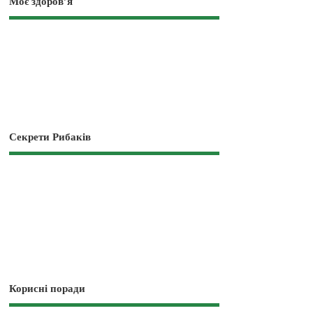
Моє здоров’я
Секрети Рибаків
Корисні поради