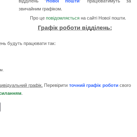
відділень “
Нової пошти
” працюватимуть за
звичайним графіком.
Про це
повідомляється
на сайті Нової пошти.
Графік роботи відділень:
лень будуть працювати так:
ом.
дивідуальний графік.
Перевірити
точний графік роботи
свого
осиланням
.
E
m
ail