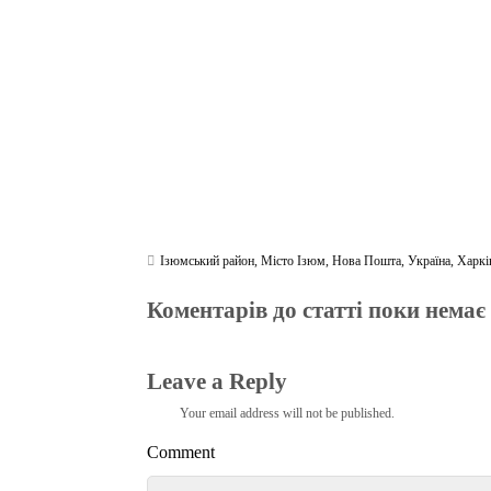
m
pp
Ізюмський район
,
Місто Ізюм
,
Нова Пошта
,
Україна
,
Харкі
Коментарів до статті поки немає
Leave a Reply
Your email address will not be published.
Comment