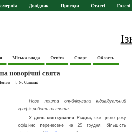
омерція
Довідник
Пригоди
Статті
Готелі
Із
я
Міська влада
Освіта
Спорт
Область
на новорічні свята
Новини
No Comment
Нова пошта опублікувала індивідуальний
графік роботи на свята.
У день святкування Різдва,
яке цього року
офіційно перенесене на 25 грудня, більшість