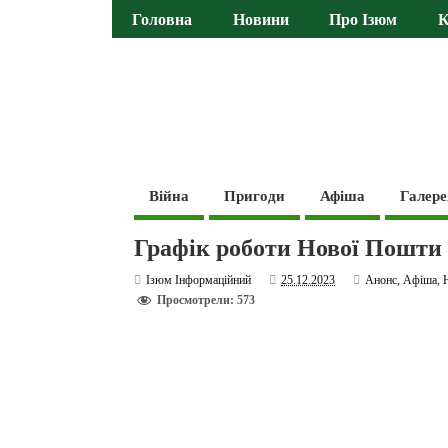
Головна
Новини
Про Ізюм
К
Війна
Пригоди
Афіша
Галере
Графік роботи Нової Пошти 
Ізюм Інформаційний
25.12.2023
Анонс
,
Афіша
,
Просмотрели: 573