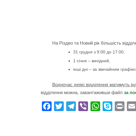
На Різдво та Новий рік більшість відді
31 грудня з 9:00 до 17:00,
1 січня – вихідний,
інші дні – за звичайним графік
Водночас деякі відділення матимуть ін
відділення можна, завантаживши файл
за п
Fa
T
Te
Vi
W
S
Pr
ce
wi
le
be
ha
ky
in
bo
tte
gr
r
ts
pe
t
ok
r
a
A