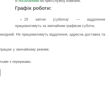
із
посиланням
на пресслужбу компанії.
Графік роботи:
19 квітня
(субота)
— відділення
працюватимуть за звичайним графіком суботи,
ихідний. Не працюватимуть відділення, адресна доставка та
працює у звичайному режимі.
тиме з перервами.
E
m
ail