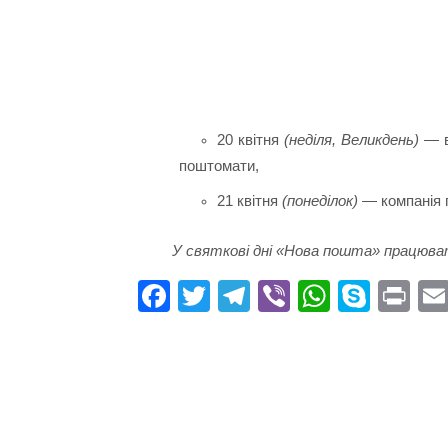
20 квітня
(неділя, Великдень)
— в
поштомати,
21 квітня
(понеділок)
— компанія 
У святкові дні «Нова пошта» працюва
Fa
T
Te
Vi
W
S
Pr
ce
wi
le
be
ha
ky
in
bo
tte
gr
r
ts
pe
t
ok
r
a
A
m
pp