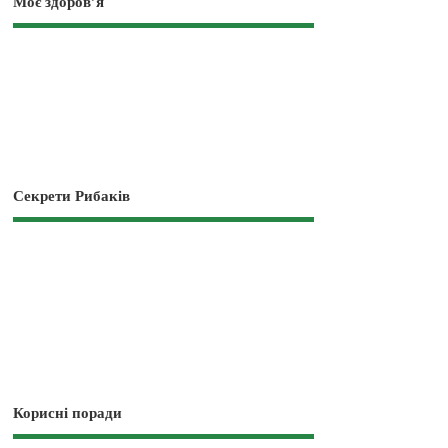
Моє здоров’я
Секрети Рибаків
Корисні поради