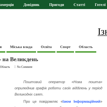
омерція
Довідник
Пригоди
Статті
Готелі
Із
я
Міська влада
Освіта
Спорт
Область
» на Великдень
,
Область
No Comment
Поштовий оператор «Нова пошта»
оприлюднив графік роботи своїх відділень у період
Великодніх свят.
Про це повідомляє «
Ізюм Інформаційний
»