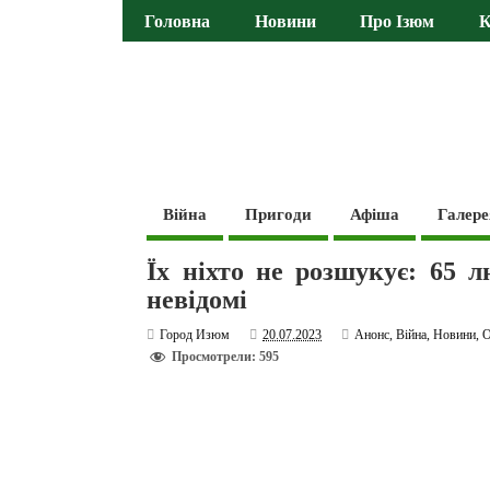
Головна
Новини
Про Ізюм
К
Війна
Пригоди
Афіша
Галере
Їх ніхто не розшукує: 65 л
невідомі
Город Изюм
20.07.2023
Анонс
,
Війна
,
Новини
,
О
Просмотрели: 595