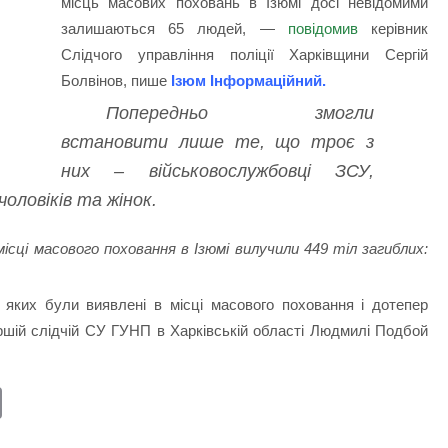
місць масових поховань в Ізюмі досі невідомими
залишаються 65 людей, —
повідомив
керівник
Слідчого управління поліції Харківщини Сергій
Болвінов, пише
Ізюм Інформаційний
.
Попередньо змогли
встановити лише те, що троє з
них – військовослужбовці ЗСУ,
оловіків та жінок.
в місці масового поховання в Ізюмі вилучили 449 тіл загиблих:
 яких були виявлені в місці масового поховання і дотепер
аршій слідчій СУ ГУНП в Харківській області Людмилі Подбой
E
m