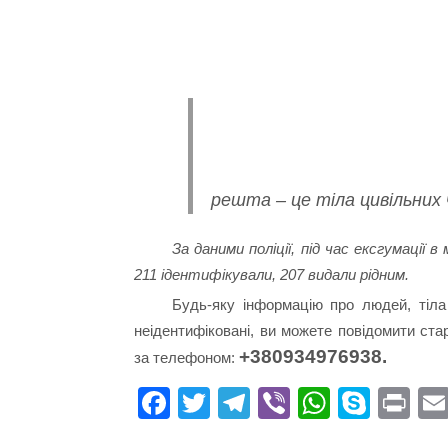
решта – це тіла цивільних ч
За даними поліції, під час ексгумації 
211 ідентифікували, 207 видали рідним.
Будь-яку інформацію про людей, тіла
неідентифіковані, ви можете повідомити ст
+380934976938.
за телефоном:
Fa
T
Te
Vi
W
S
Pr
ce
wi
le
be
ha
ky
in