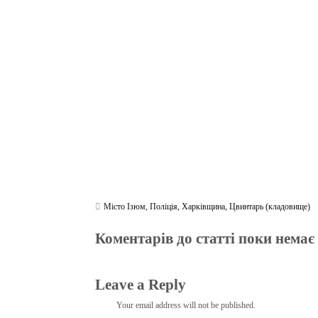
bo
tte
gr
r
ts
pe
t
ok
r
a
A
m
pp
Місто Ізюм
,
Поліція
,
Харківщина
,
Цвинтарь (кладовище)
Коментарів до статті поки немає
Leave a Reply
Your email address will not be published.