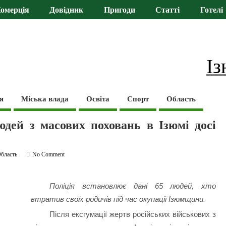
омерція
Довідник
Пригоди
Статті
Готелі
Із
я
Міська влада
Освіта
Спорт
Область
юдей з масових поховань в Ізюмі досі
бласть
No Comment
Поліція встановлює дані 65 людей, хто
втратив своїх родичів під час окупації Ізюмщини.
Після ексгумації жертв російських військових з