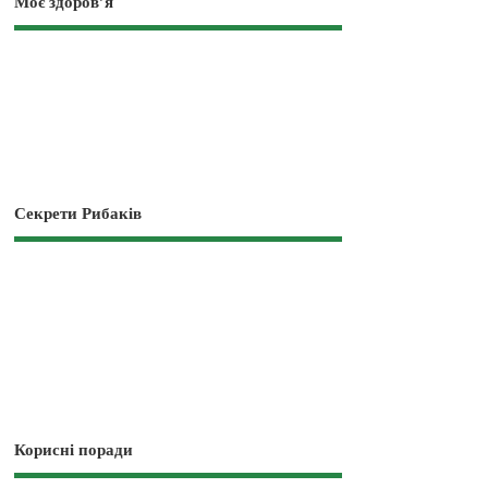
Моє здоров’я
Секрети Рибаків
Корисні поради