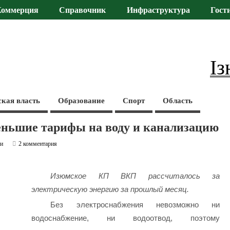
Коммерция
Справочник
Инфраструктура
Гост
Із
ская власть
Образование
Спорт
Область
меньшие тарифы на воду и канализацию
ти
2 комментария
Изюмское КП ВКП рассчиталось за
электрическую энергию за прошлый месяц.
Без электроснабжения невозможно ни
водоснабжение, ни водоотвод, поэтому