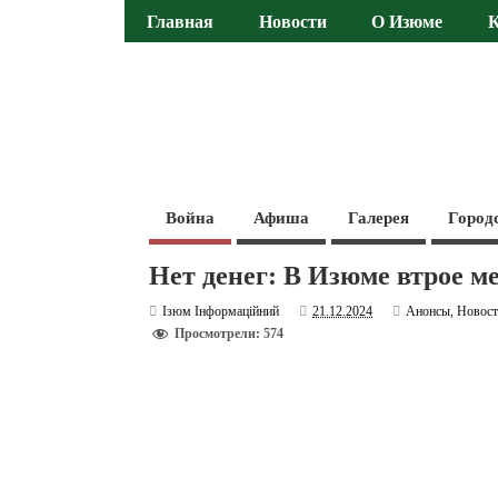
Главная
Новости
О Изюме
Война
Афиша
Галерея
Город
Нет денег: В Изюме втрое 
Ізюм Інформаційний
21.12.2024
Анонсы
,
Новос
Просмотрели: 574