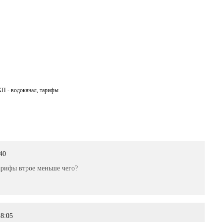
П - водоканал
,
тарифы
40
Тарифы втрое меньше чего?
18:05