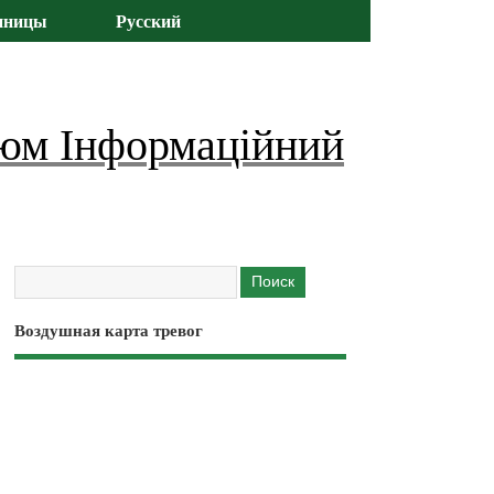
иницы
Русский
юм Інформаційний
Воздушная карта тревог