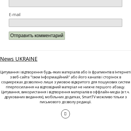
E-mail
News UKRAINE
Цитування і відтворення будь-яких матеріалів або їх фрагментів в Інтернеті
з веб-сайта "Ізюм Інформаційний" або його каналів і сторінок в
соцмережах дозволено лише з умовою відкритого для пошукових систем
гіперпосилання на відповідний матеріал не нижче першого абзацу.
Цитування, використання і відтворення матеріалів в оффлайн-медіа (в т.ч.
друкованих виданнях), мобільних додатках, SmartTV можливо тільки з
письмового дозволу редакції.