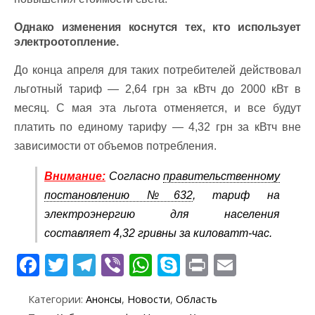
Однако изменения коснутся тех, кто использует
электроотопление.
До конца апреля для таких потребителей действовал
льготный тариф — 2,64 грн за кВтч до 2000 кВт в
месяц. С мая эта льгота отменяется, и все будут
платить по единому тарифу — 4,32 грн за кВтч вне
зависимости от объемов потребления.
Внимание:
Согласно
правительственному
постановлению №632
, тариф на
электроэнергию для населения
составляет 4,32 гривны за киловатт-час.
F
T
T
Vi
W
S
Pr
E
ac
w
el
b
h
k
in
m
Категории:
Анонсы
,
Новости
,
Область
e
itt
e
er
at
y
t
ai