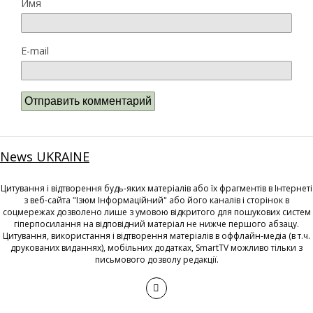
Имя
E-mail
News UKRAINE
Цитування і відтворення будь-яких матеріалів або їх фрагментів в Інтернеті
з веб-сайта "Ізюм Інформаційний" або його каналів і сторінок в
соцмережах дозволено лише з умовою відкритого для пошукових систем
гіперпосилання на відповідний матеріал не нижче першого абзацу.
Цитування, використання і відтворення матеріалів в оффлайн-медіа (в т.ч.
друкованих виданнях), мобільних додатках, SmartTV можливо тільки з
письмового дозволу редакції.