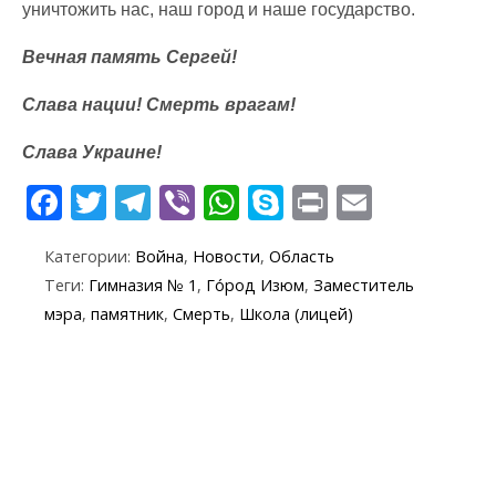
уничтожить нас, наш город и наше государство.
Вечная память Сергей!
Слава нации! Смерть врагам!
Слава Украине!
F
T
T
Vi
W
S
Pr
E
ac
w
el
b
h
k
in
m
Категории:
Война
,
Новости
,
Область
e
itt
e
er
at
y
t
ai
Теги:
Гимназия № 1
,
Го́род Изюм
,
Заместитель
b
er
gr
s
p
l
мэра
,
памятник
,
Смерть
,
Школа (лицей)
o
a
A
e
o
m
p
k
p