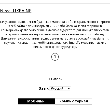
News UKRAINE
Цитування і відтворення будь-яких матеріалів або їх фрагментів в Інтернеті
з веб-сайта "Ізюм Інформаційний" або його каналів і сторінок в
соцмережах дозволено лише з умовою відкритого для пошукових систем
гіперпосилання на відповідний матеріал не нижче першого абзацу.
Цитування, використання і відтворення матеріалів в оффлайн-медіа (в т.ч.
друкованих виданнях), мобільних додатках, SmartTV можливо тільки з
письмового дозволу редакції.
Наверх
Язык:
Мобильн.
Компьютерная