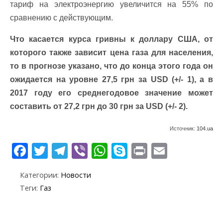
тариф на электроэнергию увеличится на 55% по
сравнению с действующим.
Что касается курса гривны к доллару США, от
которого также зависит цена газа для населения,
то в прогнозе указано, что до конца этого года он
ожидается на уровне 27,5 грн за USD (+/- 1), а в
2017 году его среднегодовое значение может
составить от 27,2 грн до 30 грн за USD (+/- 2).
Источник:
104.ua
F
T
T
Vi
W
S
Pr
E
ac
w
el
b
h
k
in
m
Категории:
Новости
e
itt
e
er
at
y
t
ai
Теги:
Газ
b
er
gr
s
p
l
o
a
A
e