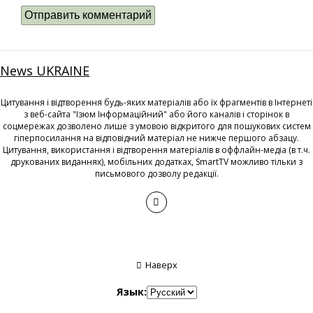
News UKRAINE
Цитування і відтворення будь-яких матеріалів або їх фрагментів в Інтернеті
з веб-сайта "Ізюм Інформаційний" або його каналів і сторінок в
соцмережах дозволено лише з умовою відкритого для пошукових систем
гіперпосилання на відповідний матеріал не нижче першого абзацу.
Цитування, використання і відтворення матеріалів в оффлайн-медіа (в т.ч.
друкованих виданнях), мобільних додатках, SmartTV можливо тільки з
письмового дозволу редакції.
Наверх
Язык: