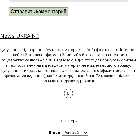
News UKRAINE
Цитування і відтворення будь-яких матеріалів або їх фрагментів в Інтернеті
з веб-сайта "Ізюм Інформаційний" або його каналів і сторінок в
соцмережах дозволено лише з умовою відкритого для пошукових систем
гіперпосилання на відповідний матеріал не нижче першого абзацу.
Цитування, використання і відтворення матеріалів в оффлайн-медіа (в т.ч.
друкованих виданнях), мобільних додатках, SmartTV можливо тільки з
письмового дозволу редакції.
Наверх
Язык: