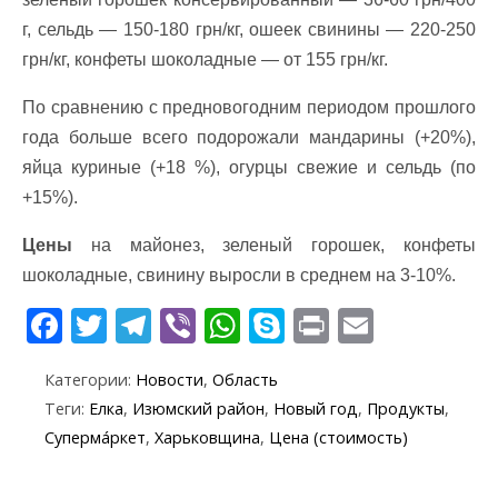
г, сельдь — 150-180 грн/кг, ошеек свинины — 220-250
грн/кг, конфеты шоколадные — от 155 грн/кг.
По сравнению с предновогодним периодом прошлого
года больше всего подорожали мандарины (+20%),
яйца куриные (+18 %), огурцы свежие и сельдь (по
+15%).
Цены
на майонез, зеленый горошек, конфеты
шоколадные, свинину выросли в среднем на 3-10%.
F
T
T
Vi
W
S
Pr
E
ac
w
el
b
h
k
in
m
Категории:
Новости
,
Область
e
itt
e
er
at
y
t
ai
Теги:
Елка
,
Изюмский район
,
Новый год
,
Продукты
,
b
er
gr
s
p
l
Суперма́ркет
,
Харьковщина
,
Цена (стоимость)
o
a
A
e