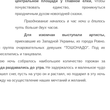
центральной площади у главной ёлки,
чтобы
почувствовать единство, проникнуться
праздничным духом новогодней сказки.
Празднование началось в час ночи и длилось
чуть больше двух часов.
Для изюмчан выступали артисты,
приехавшие из Западной Украины, из города Ровно.
группа очаровательных девушек “ТОШОНАДО”. Под их
веселились и танцевали.
ю ночь собралось наибольшее количество горожан за
ода раздавались до утр
а.
Не задержалось и маленькое чудо
пошел
снег, пусть на утро он и растаял, но подарил в эту ночь
жду на осуществление наших мечтаний и желаний.