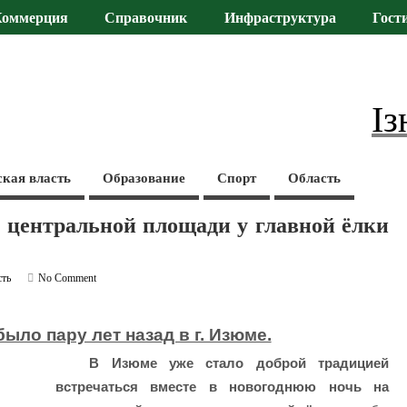
Коммерция
Справочник
Инфраструктура
Гост
Із
ская власть
Образование
Спорт
Область
а центральной площади у главной ёлки
сть
No Comment
ыло пару лет назад в г. Изюме.
В Изюме уже стало доброй традицией
встречаться вместе в новогоднюю ночь на