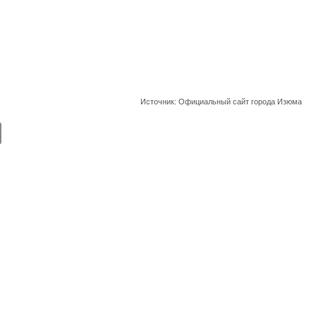
Источник: Официальный сайт города Изюма
E
m
ail