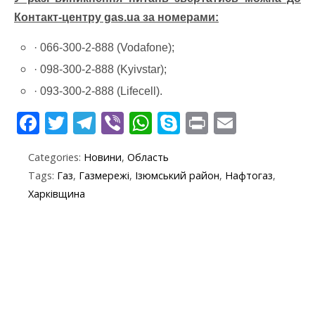
Контакт-центру gas.ua за номерами:
· 066-300-2-888 (Vodafone);
· 098-300-2-888 (Kyivstar);
· 093-300-2-888 (Lifecell).
F
T
T
Vi
W
S
Pr
E
ac
w
el
b
h
k
in
m
Categories:
Новини
,
Область
e
itt
e
er
at
y
t
ai
Tags:
Газ
,
Газмережі
,
Ізюмський район
,
Нафтогаз
,
b
er
gr
s
p
l
Харківщина
o
a
A
e
o
m
p
k
p