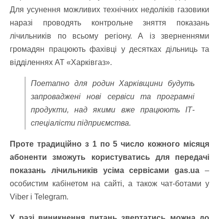
Для усунення можливих технічних недоліків газовики
наразі проводять контрольне зняття показань
лічильників по всьому регіону. А із зверненнями
громадян працюють фахівці у десятках дільниць та
відділеннях АТ «Харківгаз».
Поетапно для родин Харківщини будуть
запроваджені нові сервіси та програмні
продукти, над якими вже працюють ІТ-
спеціалісти підприємства.
Проте традиційно з 1 по 5 число кожного місяця
абоненти зможуть користуватись для передачі
показань лічильників усіма сервісами gas.ua
–
особистим кабінетом на сайті, а також чат-ботами у
Viber і Telegram.
У разі виникнення питань звертатись можна до