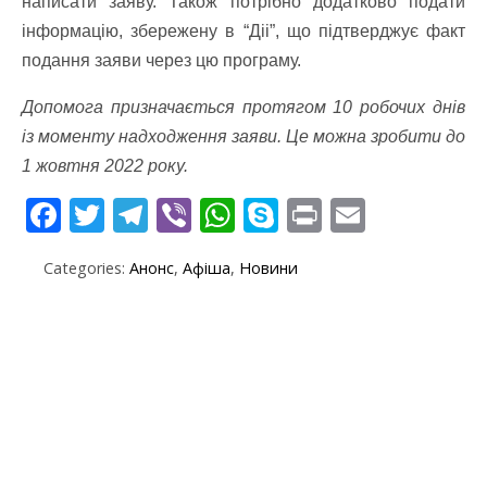
написати заяву. Також потрібно додатково подати
інформацію, збережену в “Діі”, що підтверджує факт
подання заяви через цю програму.
Допомога призначається протягом 10 робочих днів
із моменту надходження заяви. Це можна зробити до
1 жовтня 2022 року.
F
T
T
Vi
W
S
Pr
E
ac
w
el
b
h
k
in
m
Categories:
Анонс
,
Афіша
,
Новини
e
itt
e
er
at
y
t
ai
b
er
gr
s
p
l
o
a
A
e
o
m
p
k
p