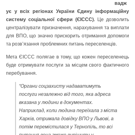
вадж
ує у всіх регіонах України Єдину інформаційну
систему соціальної сфери (ЄІССС).
Це дозволить
централізувати призначення, нарахування та виплати
для ВПО, що значно прискорить отримання допомоги
та розв’язання проблемних питань переселенців.
Мета ЄІССС полягае в тому, що кожен переселенець
буде отримувати послуги за місцем свого фактичного
перебування.
“Органи соцзахисту надаватимуть
послуги незалежно від того, яка адреса
вказана у людини в документах.
Наприклад, коли людина переїхала з міста
Харків, отримала довідку ВПО у Львові, а
потім перемістилася у Тернопіль, то всі
питання вона зможе вирішити у