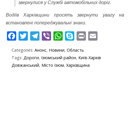
звернулися у Службі автомобільних доріг.
Водіїв Харківщини просять звернути увагу на
встановлені попереджувальні знаки.
F
T
T
Vi
W
S
Pr
E
ac
w
el
b
h
k
in
m
Categories:
Анонс
,
Новини
,
Область
e
itt
e
er
at
y
t
ai
Tags:
Дороги
,
Ізюмський район
,
Київ-Харків
b
er
gr
s
p
l
Довжанський
,
Місто Ізюм
,
Харківщина
o
a
A
e
o
m
p
k
p