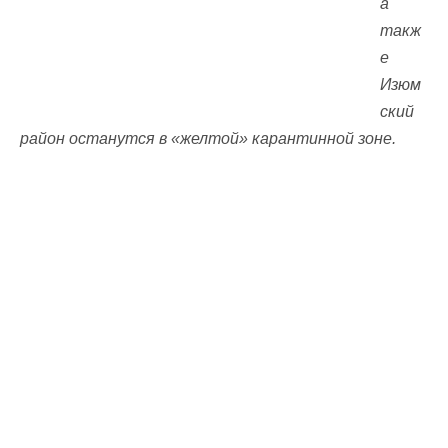
а
такж
е
Изюм
ский
район останутся в «желтой» карантинной зоне.