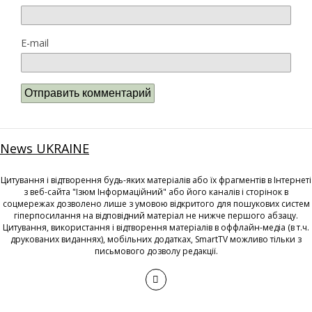
E-mail
News UKRAINE
Цитування і відтворення будь-яких матеріалів або їх фрагментів в Інтернеті
з веб-сайта "Ізюм Інформаційний" або його каналів і сторінок в
соцмережах дозволено лише з умовою відкритого для пошукових систем
гіперпосилання на відповідний матеріал не нижче першого абзацу.
Цитування, використання і відтворення матеріалів в оффлайн-медіа (в т.ч.
друкованих виданнях), мобільних додатках, SmartTV можливо тільки з
письмового дозволу редакції.