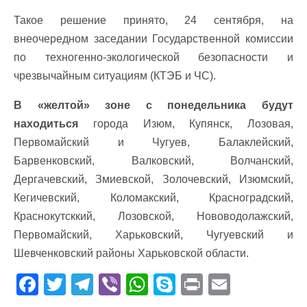
Такое решение принято, 24 сентября, на
внеочередном заседании Государственной комиссии
по техногенно-экологической безопасности и
чрезвычайным ситуациям (КТЭБ и ЧС).
В «желтой» зоне с понедельника будут
находиться
города Изюм, Купянск, Лозовая,
Первомайский и Чугуев, Балаклейский,
Барвенковский, Валковский, Волчанский,
Дергачевский, Змиевской, Золочевский, Изюмский,
Кегичевский, Коломакский, Красноградский,
Краснокутсккий, Лозовской, Нововодолажский,
Первомайский, Харьковский, Чугуевский и
Шевченковский районы Харьковской области.
F
T
T
Vi
W
S
Pr
E
ac
w
el
b
h
k
in
m