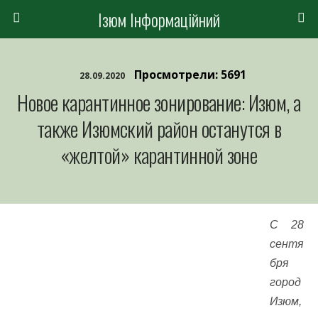
Ізюм Інформаційний
Просмотрели: 5691
28.09.2020
Новое карантинное зонирование: Изюм, а
также Изюмский район останутся в
«желтой» карантинной зоне
C 28
сентя
бря
город
Изюм,