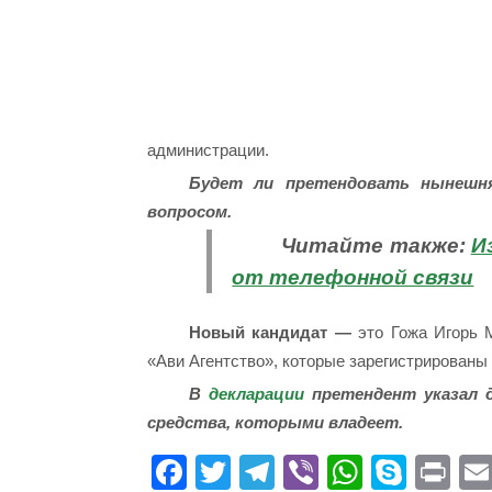
администрации.
Будет ли претендовать нынешня
вопросом.
Читайте также:
И
от телефонной связи
Новый кандидат —
это Гожа Игорь 
«Ави Агентство», которые зарегистрированы 
В
декларации
претендент указал 
средства, которыми владеет.
Fa
T
Te
Vi
W
S
Pr