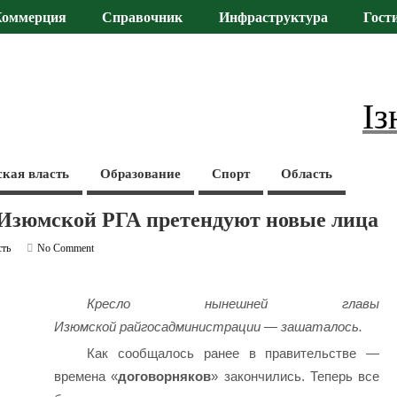
Коммерция
Справочник
Инфраструктура
Гост
Із
ская власть
Образование
Спорт
Область
 Изюмской РГА претендуют новые лица
сть
No Comment
Кресло нынешней главы
Изюмской райгосадминистрации — зашаталось.
Как сообщалось ранее в правительстве —
времена «
договорняков
» закончились. Теперь все