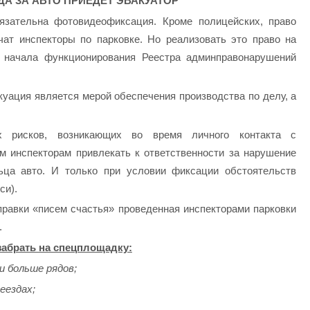
ДА ЗА АВТО ПРИЕДЕТ ЭВАКУАТОР
язательна фотовидеофиксация. Кроме полицейских, право
чат инспекторы по парковке. Но реализовать это право на
е начала функционирования Реестра админправонарушений
куация является мерой обеспечения производства по делу, а
х рисков, возникающих во время личного контакта с
м инспекторам привлекать к ответственности за нарушение
льца авто. И только при условии фиксации обстоятельств
си).
равки «писем счастья» проведенная инспекторами парковки
.
 забрать на спецплощадку:
и больше рядов;
еездах;