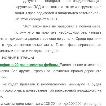
Документ внедряет фотовидеофиксацию
нарушений ПДД и парковки, а также инструментарий
защиты прав водителей и владельцев автомобилей.
Об этом сообщают в ТСН.
Этот закон пока не заработал в полной мере,
потому что на практике необходимо реализовать
нятия документа сделать все еще не успели. Среди причин –
 в другие нормативные акты. Также финансирование из
можным только с сегодняшнего дня.
НОВЫЕ ШТРАФЫ
фов в 20 раз является фейком.
Единственное изменение
ковки. Все другие штрафы за нарушения правил дорожного
ений.
 не будет привязан к необлагаемому минимуму, а будет
ти одного часа пользования той парковочной площадкой, на
».
 самом деле снизятся с 136-204 грн до 100-200 грн за одно