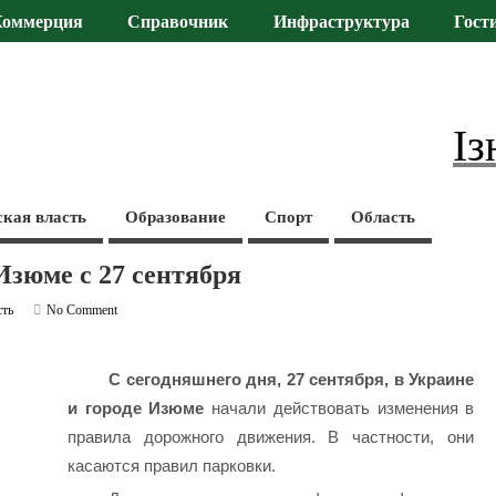
Коммерция
Справочник
Инфраструктура
Гост
Із
ская власть
Образование
Спорт
Область
Изюме с 27 сентября
сть
No Comment
С сегодняшнего дня, 27 сентября, в Украине
и городе Изюме
начали действовать изменения в
правила дорожного движения. В частности, они
касаются правил парковки.