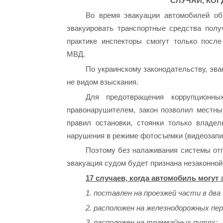
СЛУЧАИ, КОГ
Во время эвакуации автомобилей об
эвакуировать транспортные средства полу
практике инспекторы смогут только посл
МВД.
По украинскому законодательству, эва
не видом взыскания.
Для предотвращения коррупционны
правонарушителем, закон позволил местны
правил остановки, стоянки только владе
нарушения в режиме фотосъемки (видеозапи
Поэтому без налаживания системы отп
эвакуация судом будет признана незаконной
17 случаев, когда автомобиль могут
1. поставлен на проезжей части в два 
2. расположен на железнодорожных пер
3. расположен на трамвайных путях;