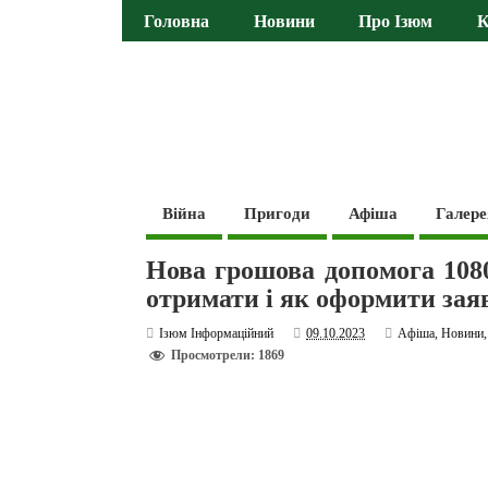
Головна
Новини
Про Ізюм
К
Війна
Пригоди
Афіша
Галере
Нова грошова допомога 1080
отримати і як оформити зая
Ізюм Інформаційний
09.10.2023
Афіша
,
Новини
Просмотрели: 1869