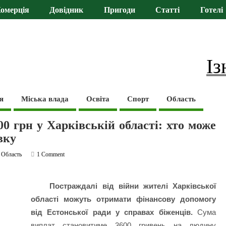
омерція
Довідник
Пригоди
Статті
Готелі
Із
я
Міська влада
Освіта
Спорт
Область
0 грн у Харківській області: хто може
вку
,
Область
1 Comment
Постраждалі від війни жителі Харківської
області можуть отримати фінансову допомогу
від Естонської ради у справах біженців.
Сума
виплат становитиме 3600 гривень на людину