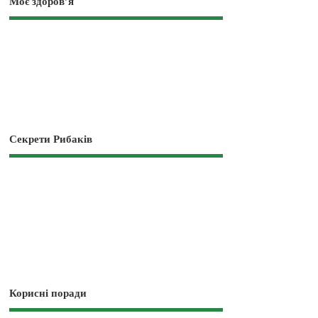
Моє здоров’я
Секрети Рибаків
Корисні поради