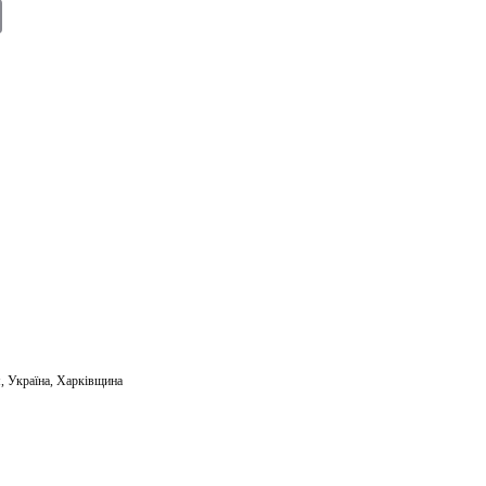
E
m
ail
м
,
Україна
,
Харківщина