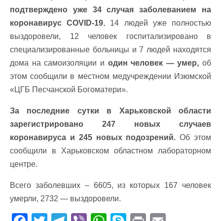
подтверждено уже 34 случая заболеванием на
коронавирус COVID-19
, 14 людей уже полностью
выздоровели, 12 человек госпитализировано в
специализированные больницы и 7 людей находятся
дома на самоизоляции и
один человек — умер,
об
этом сообщили в местном медучреждении Изюмской
«ЦГБ Песчанской Богоматери».
За последние сутки в Харьковской области
зарегистрировано 247 новых случаев
коронавируса и 245 новых подозрений.
Об этом
сообщили в Харьковском областном лабораторном
центре.
Всего заболевших – 6605, из которых 167 человек
умерли, 2732 — выздоровели.
F
T
T
Vi
W
S
Pr
E