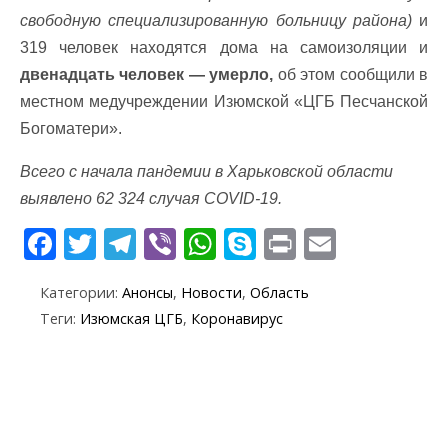
свободную специализированную больницу района)
и
319 человек находятся дома на самоизоляции и
двенадцать человек — умерло,
об этом сообщили в
местном медучреждении Изюмской «ЦГБ Песчанской
Богоматери».
Всего с начала пандемии в Харьковской области
выявлено 62 324 случая COVID-19.
F
T
T
Vi
W
S
Pr
E
ac
w
el
b
h
k
in
m
Категории:
Анонсы
,
Новости
,
Область
e
itt
e
er
at
y
t
ai
Теги:
Изюмская ЦГБ
,
Коронавирус
b
er
gr
s
p
l
o
a
A
e
o
m
p
k
p