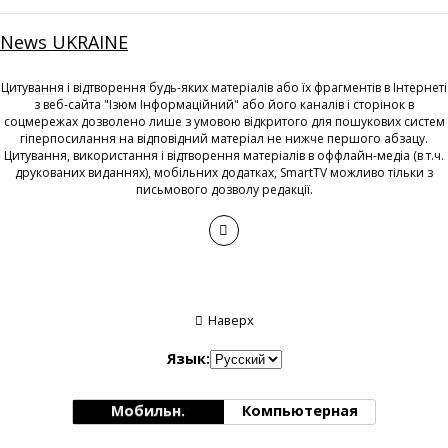
News UKRAINE
Цитування і відтворення будь-яких матеріалів або їх фрагментів в Інтернеті
з веб-сайта "Ізюм Інформаційний" або його каналів і сторінок в
соцмережах дозволено лише з умовою відкритого для пошукових систем
гіперпосилання на відповідний матеріал не нижче першого абзацу.
Цитування, використання і відтворення матеріалів в оффлайн-медіа (в т.ч.
друкованих виданнях), мобільних додатках, SmartTV можливо тільки з
письмового дозволу редакції.
Наверх
Язык:
Мобильн.
Компьютерная