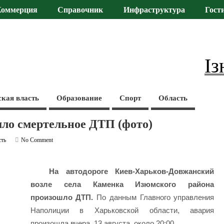
Коммерция
Справочник
Инфраструктура
Гост
Із
ская власть
Образование
Спорт
Область
шло смертельное ДТП (фото)
сть
No Comment
На автодороге Киев-Харьков-Довжанский
возле села Каменка Изюмского района
произошло ДТП.
По данным Главного управления
Наполиции в Харьковской области, авария
произошла вчера, 13 августа, около 20:00