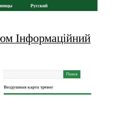
иницы
Русский
юм Інформаційний
Воздушная карта тревог