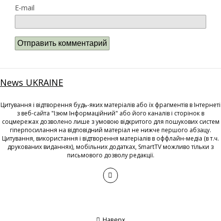
E-mail
News UKRAINE
Цитування і відтворення будь-яких матеріалів або їх фрагментів в Інтернеті
з веб-сайта "Ізюм Інформаційний" або його каналів і сторінок в
соцмережах дозволено лише з умовою відкритого для пошукових систем
гіперпосилання на відповідний матеріал не нижче першого абзацу.
Цитування, використання і відтворення матеріалів в оффлайн-медіа (в т.ч.
друкованих виданнях), мобільних додатках, SmartTV можливо тільки з
письмового дозволу редакції.
Наверх