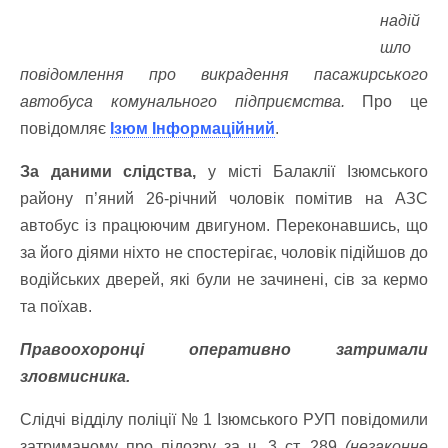
надій
шло
повідомлення про викрадення пасажирського
автобуса комунального підприємства.
Про це
повiдомляє
Ізюм Інформаційний
.
За даними слідства,
у місті Балаклії Ізюмського
району п’яний 26-річний чоловік помітив на АЗС
автобус із працюючим двигуном. Переконавшись, що
за його діями ніхто не спостерігає, чоловік підійшов до
водійських дверей, які були не зачинені, сів за кермо
та поїхав.
Правоохоронці оперативно затримали
зловмисника.
Слідчі відділу поліції № 1 Ізюмського РУП повідомили
затриманому про підозру за ч. 3 ст. 289
(незаконне