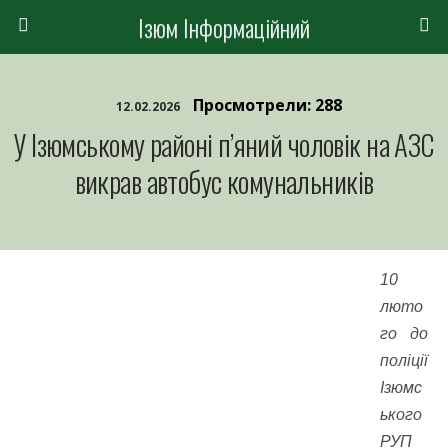
Ізюм Інформаційний
Просмотрели: 288
12.02.2026
У Ізюмському районі п’яний чоловік на АЗС
викрав автобус комунальників
10
люто
го до
поліції
Ізюмс
ького
РУП