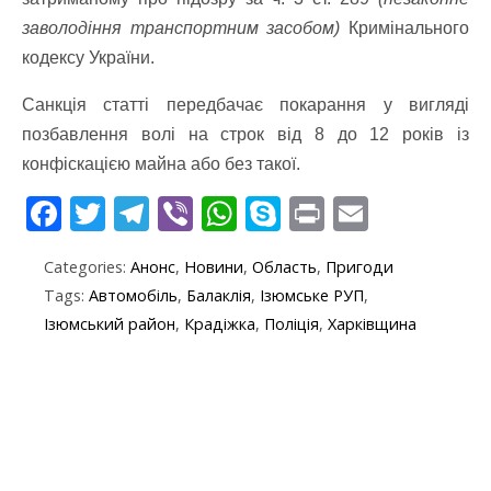
заволодіння транспортним засобом)
Кримінального
кодексу України.
Санкція статті передбачає покарання у вигляді
позбавлення волі на строк від 8 до 12 років із
конфіскацією майна або без такої.
F
T
T
Vi
W
S
Pr
E
ac
w
el
b
h
k
in
m
Categories:
Анонс
,
Новини
,
Область
,
Пригоди
e
itt
e
er
at
y
t
ai
Tags:
Автомобіль
,
Балаклія
,
Ізюмське РУП
,
b
er
gr
s
p
l
Ізюмський район
,
Крадіжка
,
Поліція
,
Харківщина
o
a
A
e
o
m
p
k
p