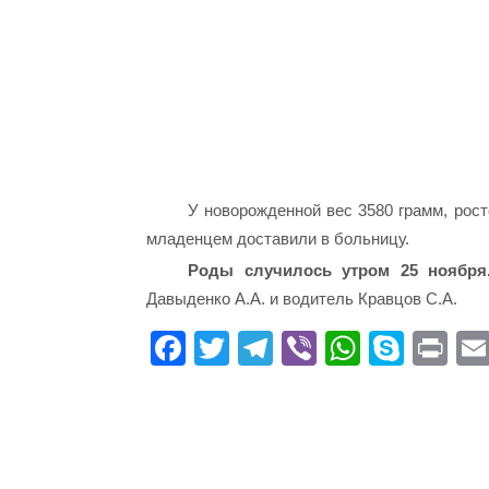
У новорожденной вес
3580 грамм, рос
младенцем доставили в больницу.
Роды случилось утром 25 ноября
Давыденко А.А. и водитель Кравцов С.А.
Fa
T
Te
Vi
W
S
Pr
ce
wi
le
be
ha
ky
in
bo
tte
gr
r
ts
pe
t
ok
r
a
A
m
pp