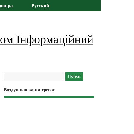
иницы
Русский
юм Інформаційний
Воздушная карта тревог