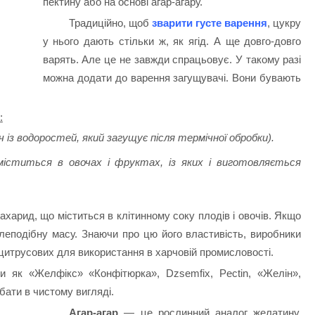
пектину або на основі агар-агару.
Традиційно, щоб
зварити густе варення
, цукру
у нього дають стільки ж, як ягід. А ще довго-довго
варять. Але це не завжди спрацьовує. У такому разі
можна додати до варення загущувачі. Вони бувають
:
із водоростей, який загущує після термічної обробки).
 міститься в овочах і фруктах, із яких і виготовляється
харид, що міститься в клітинному соку плодів і овочів. Якщо
елеподібну масу. Знаючи про цю його властивість, виробники
 цитрусових для використання в харчовій промисловості.
и як «Желфікс» «Конфітюрка», Dzsemfix, Pectin, «Желін»,
бати в чистому вигляді.
Агар-агар
— це рослинний аналог желатину.