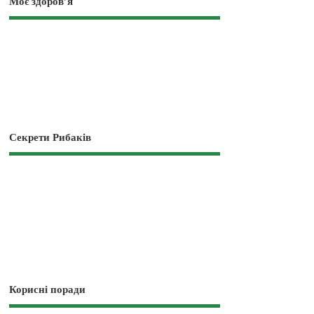
Моє здоров’я
Секрети Рибаків
Корисні поради