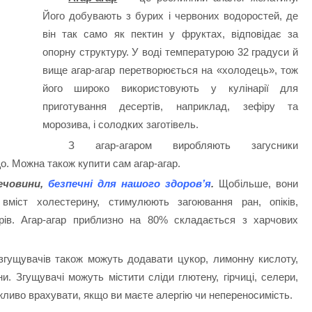
Його добувають з бурих і червоних водоростей, де
він так само як пектин у фруктах, відповідає за
опорну структуру. У воді температурою 32 градуси й
вище агар-агар перетворюється на «холодець», тож
його широко використовують у кулінарії для
приготування десертів, наприклад, зефіру та
морозива, і солодких заготівель.
З агар-агаром виробляють загусники
. Можна також купити сам агар-агар.
речовини,
безпечні для нашого здоров’я
.
Щобільше, вони
вміст холестерину, стимулюють загоювання ран, опіків,
орів. Агар-агар приблизно на 80% складається з харчових
о згущувачів також можуть додавати цукор, лимонну кислоту,
и. Згущувачі можуть містити сліди глютену, гірчиці, селери,
ажливо врахувати, якщо ви маєте алергію чи непереносимість.