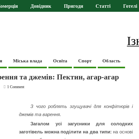
омерція
Довідник
Пригоди
Статті
Готелі
Із
я
Міська влада
Освіта
Спорт
Область
рення та джемів: Пектин, агар-агар
1 Comment
З чого роблять згущувачі для конфітюрів і
джемів та варення.
Загалом усі загусники для солодких
заготівель можна поділити на два типи:
на основі