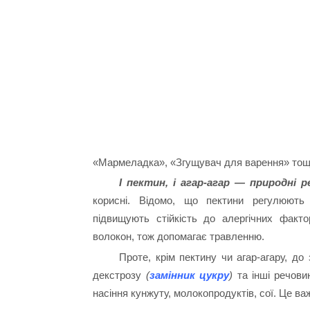
«Мармеладка», «Згущувач для варення» тощо
І пектин, і агар-агар — природні 
корисні. Відомо, що пектини регулюють 
підвищують стійкість до алергічних факт
волокон, тож допомагає травленню.
Проте, крім пектину чи агар-агару, д
декстрозу
(
замінник цукру
)
та інші речовин
насіння кунжуту, молокопродуктів, сої. Це в