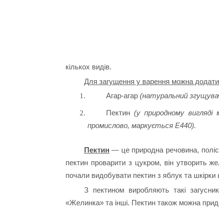
кількох видів.
Для загущення у варення можна додати
Агар-агар
(натуральний згущувач 
Пектин
(у природному вигляді
промислово, маркується Е440).
Пектин
— це природна речовина, поліса
пектин проварити з цукром, він утворить ж
почали видобувати пектин з яблук та шкірки
З пектином виробляють такі загусник
«Желинка» та інші. Пектин також можна прид