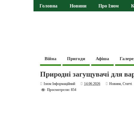
Головна
Новини
Про Ізюм
К
Війна
Пригоди
Афіша
Галере
Природні загущувачі для ва
Ізюм Інформаційний
14.06.2026
Новини
,
Статті
Просмотрели: 854