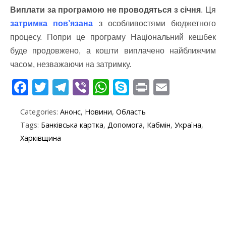
Виплати за програмою не проводяться з січня
. Ця
затримка пов’язана
з особливостями бюджетного
процесу. Попри це програму Національний кешбек
буде продовжено, а кошти виплачено найближчим
часом, незважаючи на затримку.
F
T
T
Vi
W
S
Pr
E
ac
w
el
b
h
k
in
m
Categories:
Анонс
,
Новини
,
Область
e
itt
e
er
at
y
t
ai
Tags:
Банківська картка
,
Допомога
,
Кабмін
,
Україна
,
b
er
gr
s
p
l
Харківщина
o
a
A
e
o
m
p
k
p