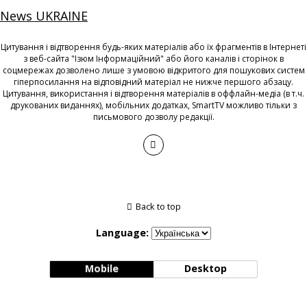
News UKRAINE
Цитування і відтворення будь-яких матеріалів або їх фрагментів в Інтернеті
з веб-сайта "Ізюм Інформаційний" або його каналів і сторінок в
соцмережах дозволено лише з умовою відкритого для пошукових систем
гіперпосилання на відповідний матеріал не нижче першого абзацу.
Цитування, використання і відтворення матеріалів в оффлайн-медіа (в т.ч.
друкованих виданнях), мобільних додатках, SmartTV можливо тільки з
письмового дозволу редакції.
Back to top
Language:
Mobile
Desktop