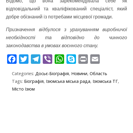
Відомо, що вона зарекомендувала себе як
відповідальний та кваліфікований спеціаліст, який
добре обізнаний із потребами місцевої громади.
Призначення відбулося з урахуванням виробничої
необхідності та відповідно до чинного
законодавства в умовах воєнного стану.
F
T
T
Vi
W
S
Pr
E
ac
w
el
b
h
k
in
m
Categories:
Досьє-Біографія
,
Новини
,
Область
e
itt
e
er
at
y
t
ai
Tags:
Біографія
,
Ізюмська міська рада
,
Ізюмська ТГ
,
b
er
gr
s
p
l
Місто Ізюм
o
a
A
e
o
m
p
k
p