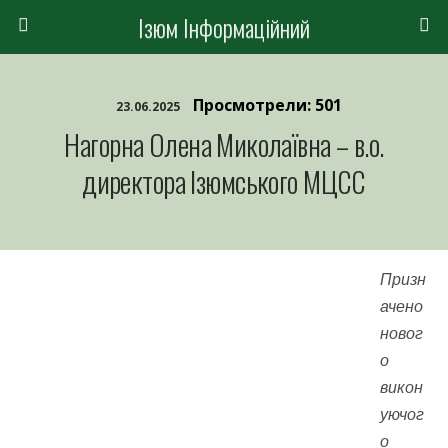
Ізюм Інформаційний
Просмотрели: 501
23.06.2025
Нагорна Олена Миколаївна – в.о.
директора Ізюмського МЦСС
Призн
ачено
новог
о
викон
уючог
о