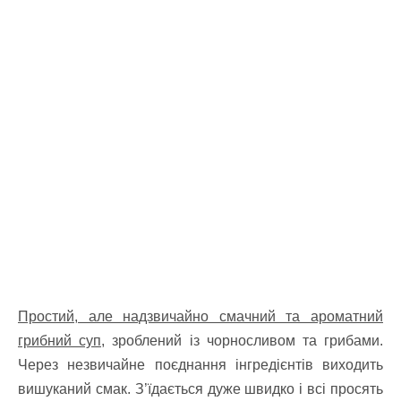
Простий, але надзвичайно смачний та ароматний
грибний суп,
зроблений із чорносливом та грибами.
Через незвичайне поєднання інгредієнтів виходить
вишуканий смак. З’їдається дуже швидко і всі просять