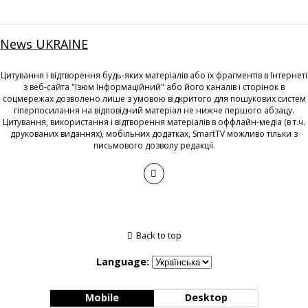
News UKRAINE
Цитування і відтворення будь-яких матеріалів або їх фрагментів в Інтернеті
з веб-сайта "Ізюм Інформаційний" або його каналів і сторінок в
соцмережах дозволено лише з умовою відкритого для пошукових систем
гіперпосилання на відповідний матеріал не нижче першого абзацу.
Цитування, використання і відтворення матеріалів в оффлайн-медіа (в т.ч.
друкованих виданнях), мобільних додатках, SmartTV можливо тільки з
письмового дозволу редакції.
Back to top
Language:
Mobile
Desktop