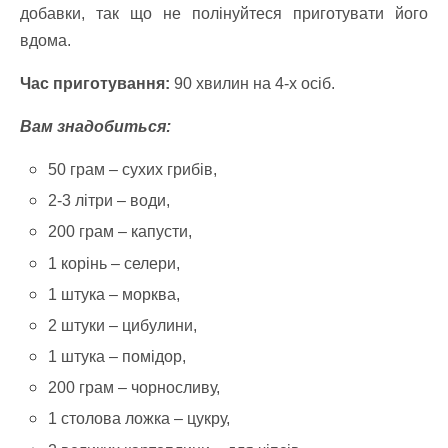
добавки, так що не полінуйтеся приготувати його
вдома.
Час приготування:
90 хвилин на 4-х осіб.
Вам знадобиться:
50 грам – сухих грибів,
2-3 літри – води,
200 грам – капусти,
1 корінь – селери,
1 штука – морква,
2 штуки – цибулини,
1 штука – помідор,
200 грам – чорносливу,
1 столова ложка – цукру,