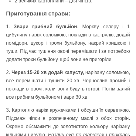
2 великих картоплини – для чіпсів.
Приготування страви:
1.
Звари грибний бульйон.
Моркву, селеру і 1
цибулину наріж соломкою, поклади в каструлю, додай
помідори, цукор і трохи бульйону, накрий кришкою і
туши. Під час тушіння овочі перемішати і за потребою
додати трохи бульйону, щоб вони не пригоріли.
2.
Через 15-20 хв додай капусту,
нарізану соломкою,
все перемішати і тушити 20 хв. Чорнослив промий і
поклади в овочі, коли вони будуть готові. Потім залий
все грибним бульйоном і вари 30 хв.
3. Картоплю наріж кружечками і обсуши їх серветкою.
Підсмаж чіпси в розпеченому маслі з обох сторін.
Окремо обсмажити до золотистого кольору нарізану
кільцями цибулю.
Розлий суп по тарілках і прикрась