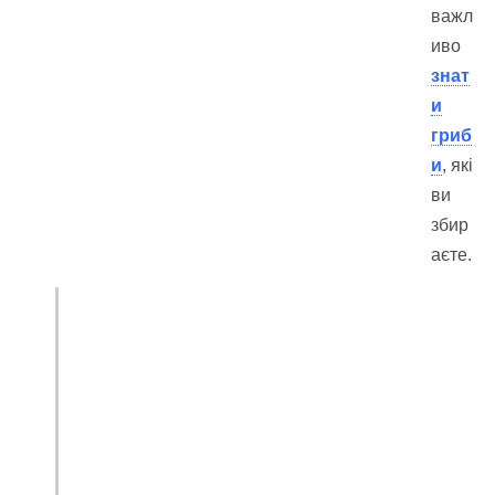
важл
иво
знат
и
гриб
и
, які
ви
збир
аєте.