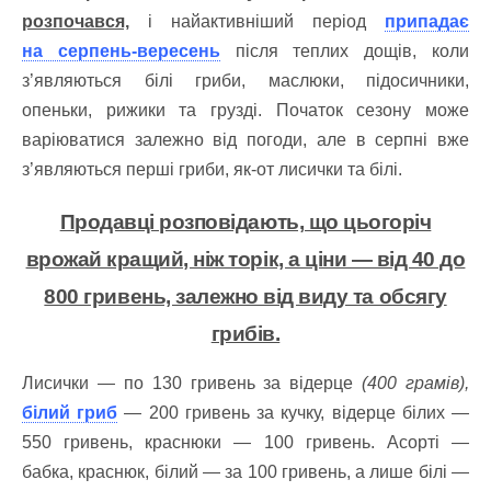
розпочався,
і найактивніший період
припадає
на серпень-вересень
після теплих дощів, коли
з’являються білі гриби, маслюки, підосичники,
опеньки, рижики та грузді. Початок сезону може
варіюватися залежно від погоди, але в серпні вже
з’являються перші гриби, як-от лисички та білі.
Продавці розповідають, що цьогоріч
врожай кращий, ніж торік, а ціни — від 40 до
800 гривень, залежно від виду та обсягу
грибів.
Лисички — по 130 гривень за відерце
(400 грамів),
білий гриб
— 200 гривень за кучку, відерце білих —
550 гривень, краснюки — 100 гривень. Асорті —
бабка, краснюк, білий — за 100 гривень, а лише білі —