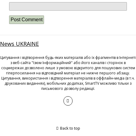
News UKRAINE
Цитування і відтворення будь-яких матеріалів або їх фрагментів в Інтернеті
з веб-сайта "Ізюм Інформаційний" або його каналів і сторінок в
соцмережах дозволено лише з умовою відкритого для пошукових систем
гіперпосилання на відповідний матеріал не нижче першого абзацу.
Цитування, використання і відтворення матеріалів в оффлайн-медіа (в т.ч.
друкованих виданнях), мобільних додатках, SmartTV можливо тільки з
письмового дозволу редакції.
Back to top