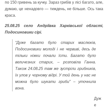
по 150 гривень за кучку. Зараз грибів у лісі багато, але,
думаю, це ненадовго — тиждень, не більше. Ось така
краса.
25.08.25 село Андріївка Харківської області,
Подосиновики сірі.
“Дуже багато було старих маслюків,
Подосиновики молоді і не червиві, десь де
тільки ніжки почали їсти. Багато було
величезних старих, – розповіла Ганна.
Також 24.08.25 там же зустріли грибників,
їх улов у чорному відрі. У той день у нас не
можна було шукати гриби” – уточнила
вона.
Дуж
е