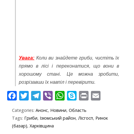
Увага:
Коли ви знайдете гриби, чистіть їх
прямо в лісі і переконатися, що вони в
хорошому стані. Це можна зробити,
розрізавши їх навпіл і перевірити.
F
T
T
Vi
W
S
Pr
E
ac
w
el
b
h
k
in
m
Categories:
Анонс
,
Новини
,
Область
e
itt
e
er
at
y
t
ai
Tags:
Гриби
,
Ізюмський район
,
Лісгосп
,
Ринок
b
er
gr
s
p
l
(базар)
,
Харківщина
o
a
A
e