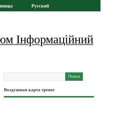
иницы
Русский
юм Інформаційний
Воздушная карта тревог