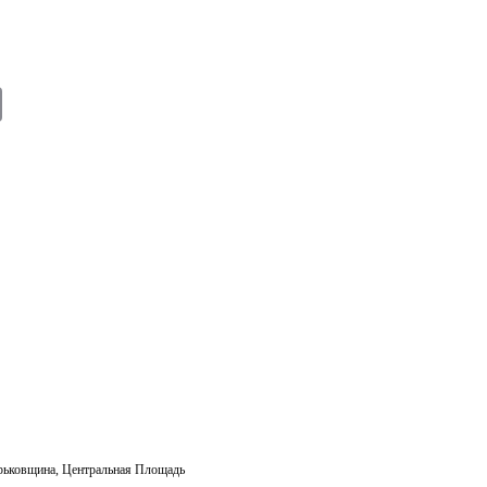
E
m
ail
рьковщина
,
Центральная Площадь