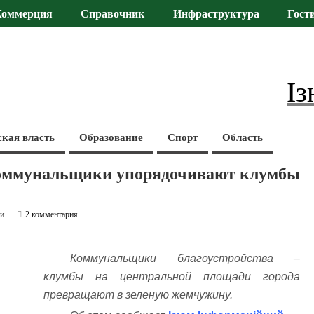
Коммерция
Справочник
Инфраструктура
Гост
Із
ская власть
Образование
Спорт
Область
оммунальщики упорядочивают клумбы
ти
2 комментария
Коммунальщики благоустройства –
клумбы на центральной площади города
превращают в зеленую жемчужину.