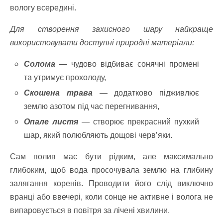
вологу всередині.
Для створення захисного шару найкраще
використовувати доступні природні матеріали:
Солома
— чудово відбиває сонячні промені
та утримує прохолоду,
Скошена трава
— додатково підживлює
землю азотом під час перегнивання,
Опале листя
— створює прекрасний пухкий
шар, який полюбляють дощові черв’яки.
Сам полив має бути рідким, але максимально
глибоким, щоб вода просочувала землю на глибину
залягання коренів. Проводити його слід виключно
вранці або ввечері, коли сонце не активне і волога не
випаровується в повітря за лічені хвилини.