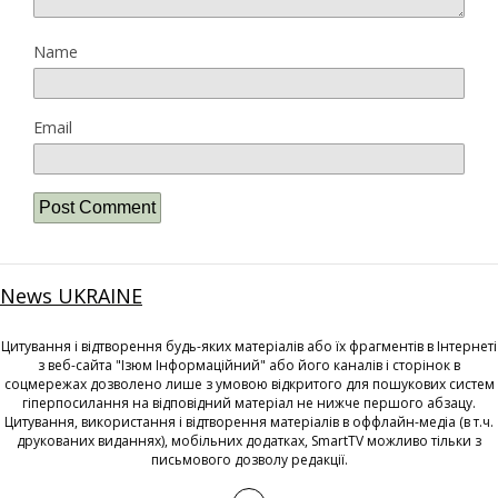
Name
Email
News UKRAINE
Цитування і відтворення будь-яких матеріалів або їх фрагментів в Інтернеті
з веб-сайта "Ізюм Інформаційний" або його каналів і сторінок в
соцмережах дозволено лише з умовою відкритого для пошукових систем
гіперпосилання на відповідний матеріал не нижче першого абзацу.
Цитування, використання і відтворення матеріалів в оффлайн-медіа (в т.ч.
друкованих виданнях), мобільних додатках, SmartTV можливо тільки з
письмового дозволу редакції.