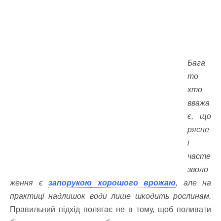
Бага
то
хто
вважа
є, що
рясне
і
часте
зволо
ження є
запорукою хорошого врожаю
, але на
практиці надлишок води лише шкодить рослинам.
Правильний підхід полягає не в тому, щоб поливати