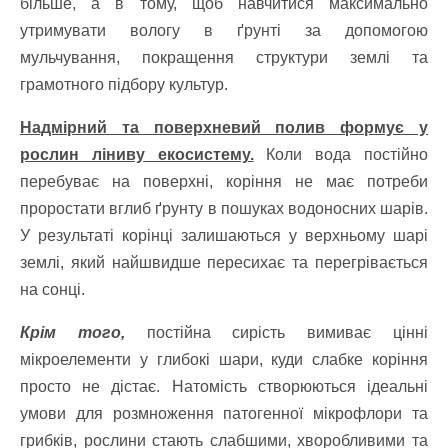
більше, а в тому, щоб навчитися максимально
утримувати вологу в ґрунті за допомогою
мульчування, покращення структури землі та
грамотного підбору культур.
Надмірний та поверхневий полив формує у
рослин ліниву екосистему.
Коли вода постійно
перебуває на поверхні, коріння не має потреби
проростати вглиб ґрунту в пошуках водоносних шарів.
У результаті корінці залишаються у верхньому шарі
землі, який найшвидше пересихає та перегрівається
на сонці.
Крім того,
постійна сирість вимиває цінні
мікроелементи у глибокі шари, куди слабке коріння
просто не дістає. Натомість створюються ідеальні
умови для розмноження патогенної мікрофлори та
грибків, рослини стають слабшими, хворобливими та