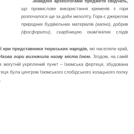
Знайдені археологами предмети свідчать,
що промислове використання кременів з гори
розпочалося ще за доби мезоліту. Гора є джерелом
природних будівельних матеріалів
(вапно),
добрив
(фосфорити)
, скарбницею окам’янілих слідів
ої ери представники тюркських народів,
які населяли край,
Назва гори визначила назву міста Ізюм.
Згодом, на самій
 могутній укріплений пункт – Ізюмська фортеця, збудована
еця була центром Ізюмського слобідського козацького полку
.