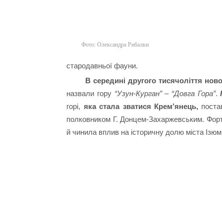
Фото: Олександра Рибалки
стародавньої фауни.
В середині другого тисячоліття нов
назвали гору
“Узун-Курган” – “Довга Гора”
.
горі,
яка стала зватися Крем’янець,
постав
полковником Г. Донцем-Захаржевським. Форт
й чинила вплив на історичну долю міста Ізюм