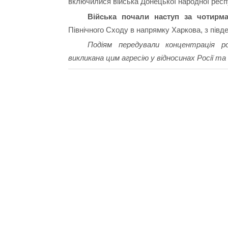
включилися війська Донецької народної респу
Війська почали наступ за чотирм
Північного Сходу в напрямку Харкова, з півде
Подіям передували концентрація рос
викликана цим агресію у відносинах Росії та 