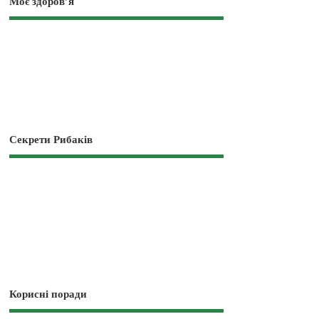
Моє здоров’я
Секрети Рибаків
Корисні поради