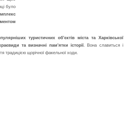
нці було
омплекс
ументом
лярніших туристичних об’єктів міста та Харківської
раєвиди та визначні пам’ятки історії
. Вона славиться і
ття традицією щорічної факельної ходи.