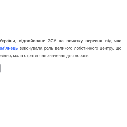
України, відвойоване ЗСУ на початку вересня під час
ем’янець
виконувала роль великого логістичного центру, що
овідно, мала стратегічне значення для ворогів.
E
m
ail