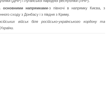
бліки (ДНР) і Луганської народної республіки (ЛНР).
а основними напрямками
-з півночі в напрямку Києва, з
нного сходу з Донбасу і з півдня з Криму.
ійських військ біля російсько-українського кордону та
України.