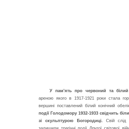
У пам’ять про червоний та білий
ареною якого в 1917-1921 роки стала гора
вершині поставлений білий конічний обел
події Голодомору 1932-1933 свідчить біли
зі скульптурою Богородиці.
Свій слід 
залишили трагічні події Другої світової ві