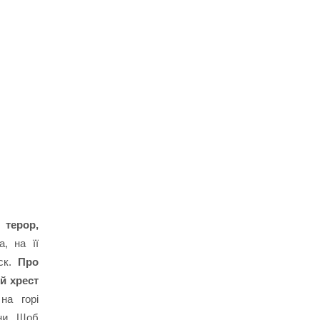
 терор,
, на її
іск.
Про
й хрест
на горі
йни. Щоб