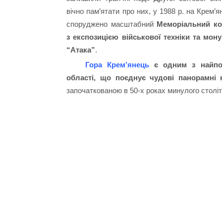
вічно пам’ятати про них, у 1988 р. на Крем’я
споруджено масштабний
Меморіальний к
з експозицією військової техніки та мон
“Атака”
.
Гора Крем’янець
є одним з найпопу
області, що поєднує чудові панорамні к
започаткованою в 50-х роках минулого столі