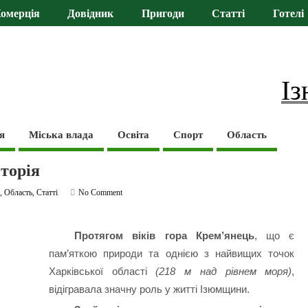
омерція
Довідник
Пригоди
Статті
Готелі
Із
я
Міська влада
Освіта
Спорт
Область
сторія
и
,
Область
,
Статті
No Comment
Протягом віків гора Крем’янець
, що є
пам’яткою природи та однією з найвищих точок
Харківської області
(218 м над рівнем моря)
,
відігравала значну роль у житті Ізюмщини.