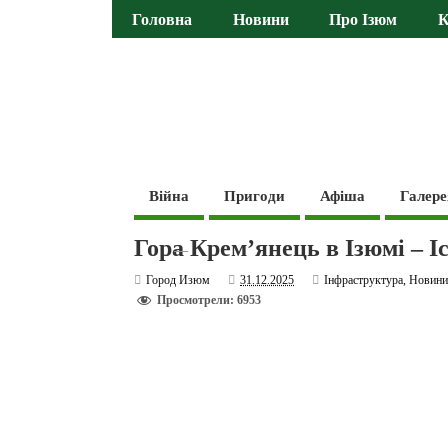
Головна
Новини
Про Ізюм
К
Війна
Пригоди
Афіша
Галере
Гора Крем’янець в Ізюмі – І
Город Изюм
31.12.2025
Інфраструктура
,
Новин
Просмотрели: 6953