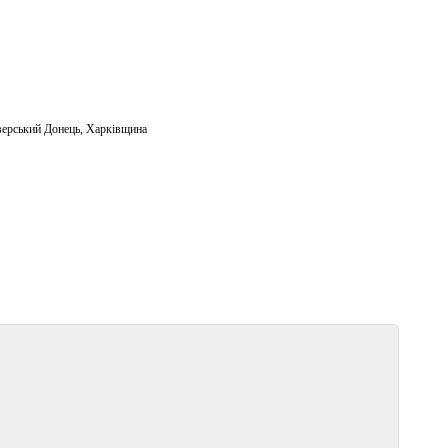
верський Донець
,
Харківщина