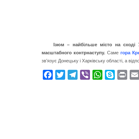
Ізюм – найбільше місто на сході 
масштабного контрнаступу.
Саме
гора Кр
зв’язує Донецьку і Харківську області, а відп
Fa
T
Te
Vi
W
S
Pr
ce
wi
le
be
ha
ky
in
bo
tte
gr
r
ts
pe
t
ok
r
a
A
m
pp