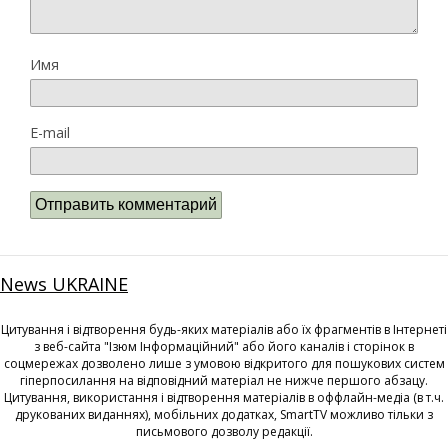
Имя
E-mail
News UKRAINE
Цитування і відтворення будь-яких матеріалів або їх фрагментів в Інтернеті
з веб-сайта "Ізюм Інформаційний" або його каналів і сторінок в
соцмережах дозволено лише з умовою відкритого для пошукових систем
гіперпосилання на відповідний матеріал не нижче першого абзацу.
Цитування, використання і відтворення матеріалів в оффлайн-медіа (в т.ч.
друкованих виданнях), мобільних додатках, SmartTV можливо тільки з
письмового дозволу редакції.