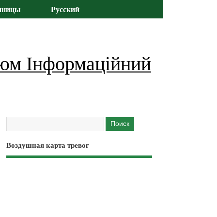
иницы
Русский
юм Інформаційний
Воздушная карта тревог