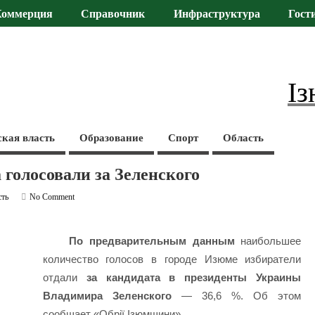
Коммерция
Справочник
Инфраструктура
Гост
Із
ская власть
Образование
Спорт
Область
голосовали за Зеленского
сть
No Comment
По предварительным данным
наибольшее
количество голосов в городе Изюме избиратели
отдали
за кандидата в президенты Украины
Владимира Зеленского
— 36,6 %. Об этом
сообщает «Обрії Ізюмщини».