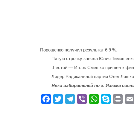
Порошенко получил результат 6,9 %.
Пятую строчку заняла Юлия Тимошенко 
Шестой — Игорь Смешко пришел к фини
Лидер Радикальной партии Олег Ляшко 
Явка избирателей по г. Изюма сост
Fa
T
Te
Vi
W
S
Pr
ce
wi
le
be
ha
ky
in
bo
tte
gr
r
ts
pe
t
ok
r
a
A